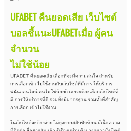
UFABET คืนยอดเสีย เว็บไซต์
บอลชี้แนะUFABETเมื่อ ผู้คน
จำนวน
ไม่ใช้น้อย
UFABET คืนยอดเสีย เลือกที่จะมีความสนใจ สำหรับ
การเลือกเข้า ไปใช้งานกับเว็บไซต์ที่มีการ ให้บริการ
พนันออนไลน์ คนไม่ใช่น้อยก็ เลยจะต้องเลือกเว็บไซต์ที่
มี การให้บริการที่ดี รวมทั้งมีมาตรฐาน รวมทั้งที่สำคัญ
การเลือก เข้าไปใช้งาน
ในเว็บไซต์จะต้องง่าย ไม่ยุ่งยากสลับซับซ้อน มีเนื้อความ
ที่ติดต่อ สื่อสารกันแล้ว รู้เรื่องเจริญ ซึ่งบางคราวเว็บไซต์