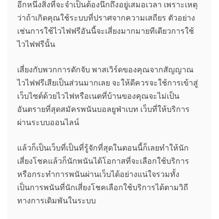
อีกหนึ่งสิ่งที่จะจำเป็นต้องนึกถึงอยู่เสมอเวลา เพราะเหตุ
ว่าถ้าเกิดคุณใช้ระบบที่ปราศจากความเสถียร ตัวอย่าง
เช่นการใช้ไวไฟฟรีอันนี้จะเสี่ยงมากมายทีเดียวการใช้
ไวไฟฟรีนั้น
เสี่ยงกับพวกการดักจับ พาสเวิร์ดของคุณจากสัญญาณ
ไวไฟฟรีเสียเป็นส่วนมากเลย จะให้ดีควรจะใช้การเข้าสู่
เว็บไซต์ด้วยไวไฟหรือเนตที่บ้านของคุณจะไม่เป็น
อันตรายที่สุดสมัครพนันบอลยูฟ่าเบท เว็บที่ให้บริการ
ผ่านระบบออนไลน์
แล้วก็เป็นเว็บที่เป็นที่รู้จักที่สุดในตอนนี้ก็เลยทำให้นัก
เสี่ยงโชคแล้วก็นักพนันได้โอกาสที่จะเลือกใช้บริการ
หรือกระทำการพนันผ่านเว็บได้อย่างแน่ใจรวมทั้ง
เป็นการพนันที่นักเสี่ยงโชคเลือกใช้บริการได้ตามวิถี
ทางการเดิมพันในระบบ