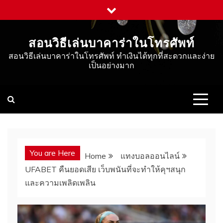
Skip
to
content
สอนวิธีเล่นบาคาร่าในโทรศัพท์
สอนวิธีเล่นบาคาร่าในโทรศัพท์ ทำเงินได้ทุกที่สะดวกและง่าย
เป็นอย่างมาก
You are Here
Home
แทงบอลออนไลน์
UFABET คืนยอดเสีย เว็บพนันที่จะทำให้คุฯสนุก
และความเพลิดเพลิน