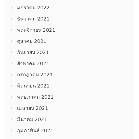
มกราคม 2022
ธันวาคม 2021
พฤศจิกายน 2021
ตุลาคม 2021
กันยายน 2021
สิงหาคม 2021
กรกฎาคม 2021
มิถุนายน 2021
พฤษภาคม 2021
เมษายน 2021
มีนาคม 2021
กุมภาพันธ์ 2021