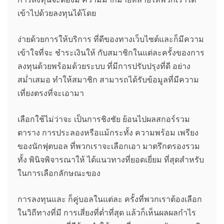
เข้าไปด้วยลงทุนได้โดย
ง่ายด้วยการให้บริการ ที่ดีของทางเว็บไซต์และก็มีความ
เข้าใจที่จะ ชำระเงินให้ กับสมาชิกในแต่ละครั้งของการ
ลงทุนด้วยพร้อมด้วยระบบ ที่มีการปรับปรุงที่ดี อย่าง
สม่ำเสมอ ทำให้สมาชิก สามารถได้รับข้อมูลที่มีความ
เที่ยงตรงที่จะเอามา
เลือกใช้ไม่ว่าจะ เป็นการชิงชัย ย้อนไปผลสกอร์รวม
ตาราง การประลองหรือแม้กระทั้ง ความพร้อม เพรียง
ของนักฟุตบอล ที่พวกเราจะเลือกเอา มาตรึกตรองรวม
ทั้ง พินิจพิจารณาให้ ได้แนวทางที่ยอดเยี่ยม ที่สุดสำหรับ
ในการเลือกลักษณะของ
การลงทุนและ ก็คู่บอลในแต่ละ ครั้งที่พวกเราต้องเลือก
ในวิถีทางที่มี การเสี่ยงที่ต่ำที่สุด แล้วก็เห็นผลผลกำไร