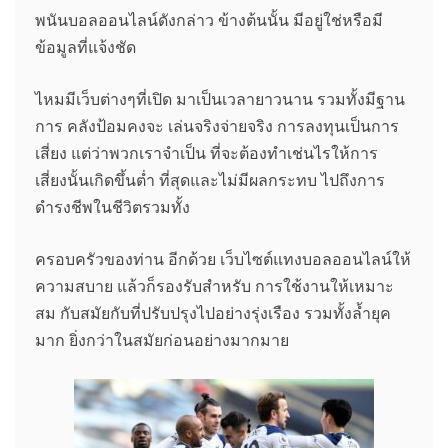
พนันบอลออนไลน์ดังกล่าว ข้างต้นนั้น มีอยู่ใช่หรือมี
ข้อมูลที่แจ้งชัด
ไหมมีเว็บต่างๆที่เปิด มาเป็นเวลายาวนาน รวมทั้งมีฐาน
การ คลังป้อมคงจะ เล่นจริงจ่ายจริง การลงทุนเป็นการ
เสี่ยง แต่ว่าพวกเราจำเป็น ที่จะต้องทำเช่นไรให้การ
เสี่ยงนั้นเกิดขึ้นต่ำ ที่สุดและไม่มีผลกระทบ ไปถึงการ
ดำรงชีพในชีวิตรวมทั้ง
ครอบครัวของท่าน อีกด้วย เว็บไซต์แทงบอลออนไลน์ให้
ความสบาย แล้วก็รองรับสำหรับ การใช้งานให้เหมาะ
สม กับสมัยกับที่ปรับปรุงไปอย่างรุ่งเรือง รวมทั้งล้ำยุค
มาก ยิ่งกว่าในสมัยก่อนอย่างมากมาย