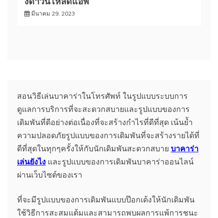
งดาว์นโหลดแอพ
มีนาคม 29, 2023
สอนวิธีเล่นบาคาร่าในโทรศัพท์ ในรูปแบบระบบการ
ดูแลการบริการที่จะสะดวกสบายและรูปแบบของการ
เดิมพันที่ดีอย่างต่อเนื่องที่จะสร้างกำไรที่ดีที่สุด
เน้นย้ำ
ความปลอดภัยรูปแบบของการเดิมพันที่จะสร้างรายได้ที่
ดีที่สุดในทุกๆครั้งให้กับนักเดิมพันสะดวกสบาย
บาคาร่า
เล่นยังไง
และรูปแบบของการเดิมพันบาคาร่าออนไลน์
ผ่านเว็บไซต์ของเรา
ที่จะมีรูปแบบของการเดิมพันแบบป๊อกเด้งให้นักเดิมพัน
ใช้วิธีการสะสมแต้มและสามารถพบผลการแพ้การชนะ