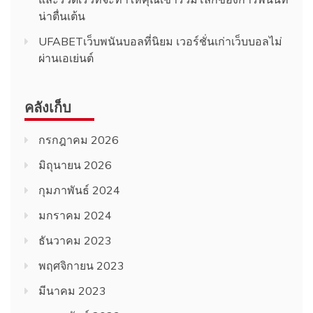
น่าตื่นเต้น
UFABETเว็บพนันบอลที่นิยม เวอร์ชั่นเก่าเว็บบอลไม่
ผ่านเอเย่นต์
คลังเก็บ
กรกฎาคม 2026
มิถุนายน 2026
กุมภาพันธ์ 2024
มกราคม 2024
ธันวาคม 2023
พฤศจิกายน 2023
มีนาคม 2023