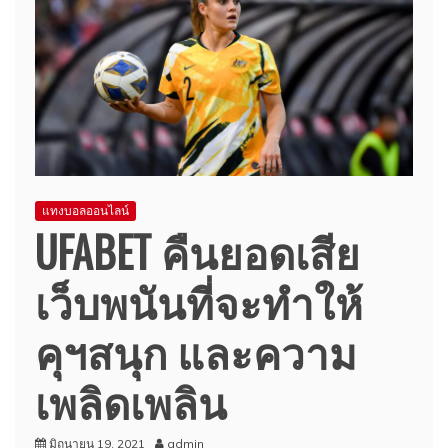
แทงบอลออนไลน์
UFABET คืนยอดเสีย
เว็บพนันที่จะทำให้
คุฯสนุก และความ
เพลิดเพลิน
มิถุนายน 19, 2021
admin