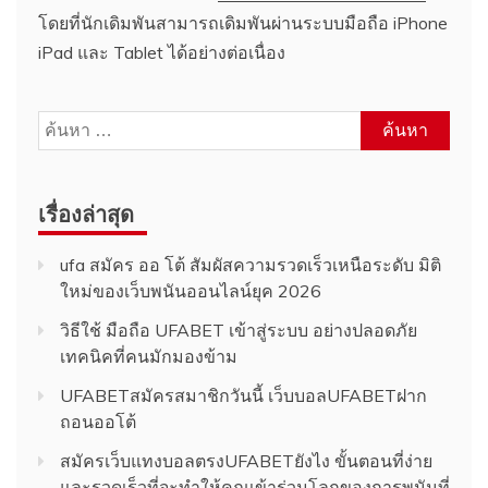
โดยที่นักเดิมพันสามารถเดิมพันผ่านระบบมือถือ iPhone
iPad และ Tablet ได้อย่างต่อเนื่อง
ค้นหา
สำหรับ:
เรื่องล่าสุด
ufa สมัคร ออ โต้ สัมผัสความรวดเร็วเหนือระดับ มิติ
ใหม่ของเว็บพนันออนไลน์ยุค 2026
วิธีใช้ มือถือ UFABET เข้าสู่ระบบ อย่างปลอดภัย
เทคนิคที่คนมักมองข้าม
UFABETสมัครสมาชิกวันนี้ เว็บบอลUFABETฝาก
ถอนออโต้
สมัครเว็บแทงบอลตรงUFABETยังไง ขั้นตอนที่ง่าย
และรวดเร็วที่จะทำให้คุณเข้าร่วมโลกของการพนันที่