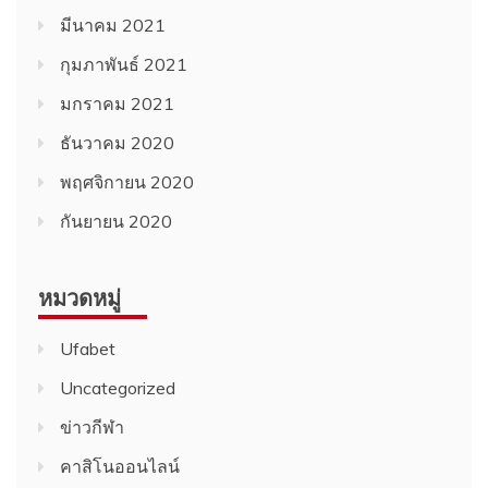
มีนาคม 2021
กุมภาพันธ์ 2021
มกราคม 2021
ธันวาคม 2020
พฤศจิกายน 2020
กันยายน 2020
หมวดหมู่
Ufabet
Uncategorized
ข่าวกีฬา
คาสิโนออนไลน์