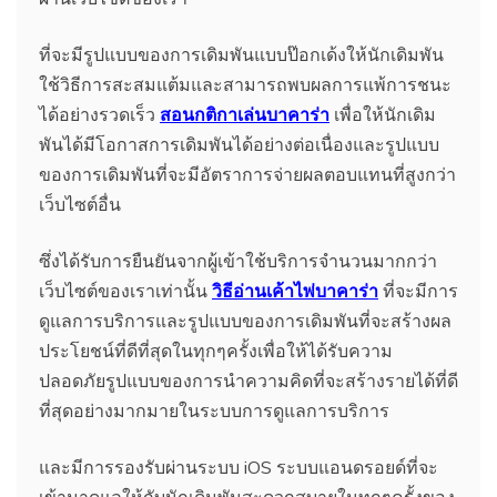
ที่จะมีรูปแบบของการเดิมพันแบบป๊อกเด้งให้นักเดิมพัน
ใช้วิธีการสะสมแต้มและสามารถพบผลการแพ้การชนะ
ได้อย่างรวดเร็ว
สอนกติกาเล่นบาคาร่า
เพื่อให้นักเดิม
พันได้มีโอกาสการเดิมพันได้อย่างต่อเนื่องและรูปแบบ
ของการเดิมพันที่จะมีอัตราการจ่ายผลตอบแทนที่สูงกว่า
เว็บไซต์อื่น
ซึ่งได้รับการยืนยันจากผู้เข้าใช้บริการจำนวนมากกว่า
เว็บไซต์ของเราเท่านั้น
วิธีอ่านเค้าไพ่บาคาร่า
ที่จะมีการ
ดูแลการบริการและรูปแบบของการเดิมพันที่จะสร้างผล
ประโยชน์ที่ดีที่สุดในทุกๆครั้งเพื่อให้ได้รับความ
ปลอดภัยรูปแบบของการนำความคิดที่จะสร้างรายได้ที่ดี
ที่สุดอย่างมากมายในระบบการดูแลการบริการ
และมีการรองรับผ่านระบบ iOS ระบบแอนดรอยด์ที่จะ
เข้ามาดูแลให้กับนักเดิมพันสะดวกสบายในทุกๆครั้งของ