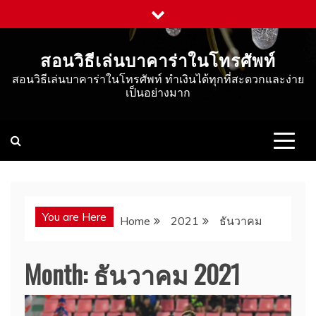
Skip
to
content
สอนวิธีเล่นบาคาร่าในโทรศัพท์
สอนวิธีเล่นบาคาร่าในโทรศัพท์ ทำเงินได้ทุกที่สะดวกและง่าย
เป็นอย่างมาก
You are Here
Home
2021
ธันวาคม
Month:
ธันวาคม 2021