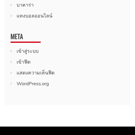
บาคาร่า
แทงบอลออนไลน์
META
เข้าสู่ระบบ
เข้าฟีด
แสดงความเห็นฟีด
WordPress.org