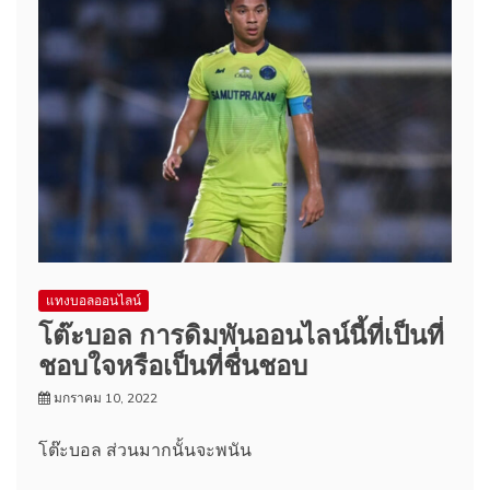
แทงบอลออนไลน์
โต๊ะบอล การดิมพันออนไลน์นี้ที่เป็นที่
ชอบใจหรือเป็นที่ชื่นชอบ
มกราคม 10, 2022
โต๊ะบอล ส่วนมากนั้นจะพนัน