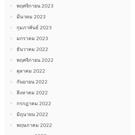
พฤศจิกายน 2023
มีนาคม 2023
กุมภาพันธ์ 2023
มกราคม 2023
ธันวาคม 2022
พฤศจิกายน 2022
ตุลาคม 2022
กันยายน 2022
สิงหาคม 2022
กรกฎาคม 2022
มิถุนายน 2022
พฤษภาคม 2022