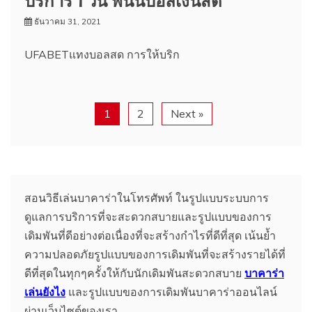
ธันวาคม 31, 2021
UFABETแทงบอลสด การให้บริก
1
2
Next »
สอนวิธีเล่นบาคาร่าในโทรศัพท์ ในรูปแบบระบบการ
ดูแลการบริการที่จะสะดวกสบายและรูปแบบของการ
เดิมพันที่ดีอย่างต่อเนื่องที่จะสร้างกำไรที่ดีที่สุด
เน้นย้ำ
ความปลอดภัยรูปแบบของการเดิมพันที่จะสร้างรายได้ที่
ดีที่สุดในทุกๆครั้งให้กับนักเดิมพันสะดวกสบาย
บาคาร่า
เล่นยังไง
และรูปแบบของการเดิมพันบาคาร่าออนไลน์
ผ่านเว็บไซต์ของเรา