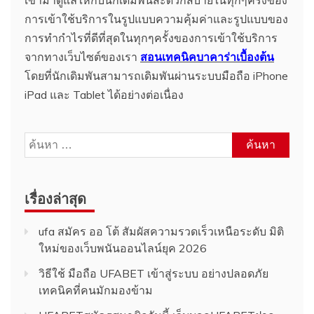
การเข้าใช้บริการในรูปแบบความคุ้มค่าและรูปแบบของ
การทำกำไรที่ดีที่สุดในทุกๆครั้งของการเข้าใช้บริการ
จากทางเว็บไซต์ของเรา
สอนเทคนิคบาคาร่าเบื้องต้น
โดยที่นักเดิมพันสามารถเดิมพันผ่านระบบมือถือ iPhone
iPad และ Tablet ได้อย่างต่อเนื่อง
ค้นหา
สำหรับ:
เรื่องล่าสุด
ufa สมัคร ออ โต้ สัมผัสความรวดเร็วเหนือระดับ มิติ
ใหม่ของเว็บพนันออนไลน์ยุค 2026
วิธีใช้ มือถือ UFABET เข้าสู่ระบบ อย่างปลอดภัย
เทคนิคที่คนมักมองข้าม