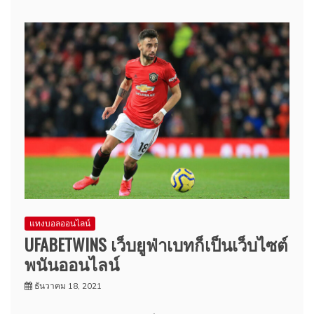
แทงบอลออนไลน์
UFABETWINS เว็บยูฟ่าเบทก็เป็นเว็บไซต์
พนันออนไลน์
ธันวาคม 18, 2021