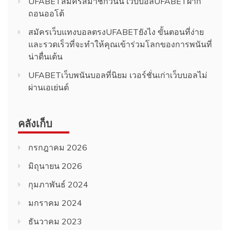
UFABETสมัครสมาชิกวันนี้ เว็บบอลUFABETฝาก
ถอนออโต้
สมัครเว็บแทงบอลตรงUFABETยังไง ขั้นตอนที่ง่าย
และรวดเร็วที่จะทำให้คุณเข้าร่วมโลกของการพนันที่
น่าตื่นเต้น
UFABETเว็บพนันบอลที่นิยม เวอร์ชั่นเก่าเว็บบอลไม่
ผ่านเอเย่นต์
คลังเก็บ
กรกฎาคม 2026
มิถุนายน 2026
กุมภาพันธ์ 2024
มกราคม 2024
ธันวาคม 2023