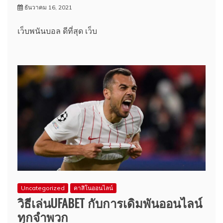
ธันวาคม 16, 2021
เว็บพนันบอล ดีที่สุด เว็บ
Uncategorized
คาสิโนออนไลน์
วิธีเล่นUFABET กับการเดิมพันออนไลน์
ทุกจำพวก