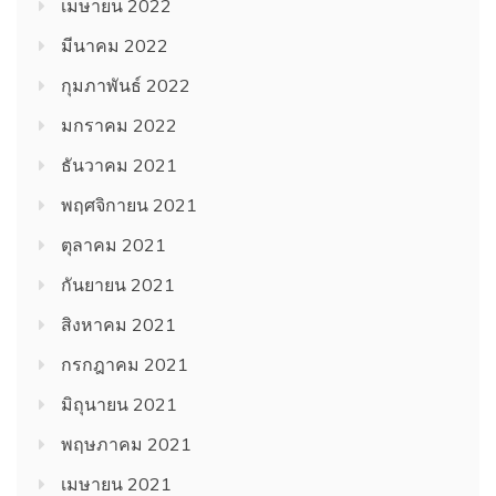
มิถุนายน 2022
พฤษภาคม 2022
เมษายน 2022
มีนาคม 2022
กุมภาพันธ์ 2022
มกราคม 2022
ธันวาคม 2021
พฤศจิกายน 2021
ตุลาคม 2021
กันยายน 2021
สิงหาคม 2021
กรกฎาคม 2021