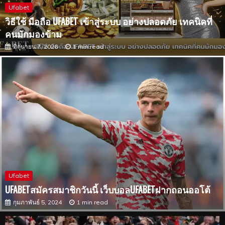
Ufabet
วิธีใช้ มือถือ UFABET เข้าสู่ระบบ อย่างปลอดภัย เทคนิคที่
คนมักมองข้าม
มิถุนายน 7, 2026
1 min read
Ufabet
UFABETสมัครสมาชิกวันนี้ เว็บบอลUFABETฝากถอนออโต้