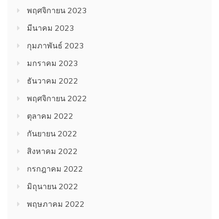
กุมภาพันธ์ 2024
มกราคม 2024
ธันวาคม 2023
พฤศจิกายน 2023
มีนาคม 2023
กุมภาพันธ์ 2023
มกราคม 2023
ธันวาคม 2022
พฤศจิกายน 2022
ตุลาคม 2022
กันยายน 2022
สิงหาคม 2022
กรกฎาคม 2022