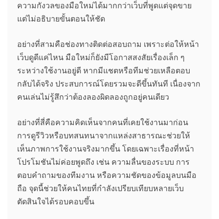
อย่างที่สองคือข้อมูลประกอบการตัดสินใจ ควรมีคำ
อธิบายพื้นฐานให้อ่านพอเข้าใจ เช่น รูปแบบเกม วิธีเข้า
โต๊ะ รายละเอียดที่เกี่ยวกับการใช้งาน และเงื่อนไข
สำคัญที่ควรรู้ก่อนเริ่ม เว็บที่ให้ข้อมูลครบมักช่วยลด
ความกังวลของมือใหม่ได้มากกว่าเว็บที่พูดแต่จุดขาย
แต่ไม่อธิบายขั้นตอนให้ชัด
อย่างที่สามคือช่องทางติดต่อสอบถาม เพราะต่อให้หน้า
เว็บดูดีแค่ไหน มือใหม่ก็ยังมีโอกาสสงสัยเรื่องเล็ก ๆ
ระหว่างใช้งานอยู่ดี หากมีแชตหรือทีมช่วยเหลือตอบ
กลับได้จริง ประสบการณ์โดยรวมจะดีขึ้นทันที เนื่องจาก
คนเล่นไม่รู้สึกว่าต้องลองผิดลองถูกอยู่คนเดียว
อย่างที่สี่คือความคิดเห็นจากคนที่เคยใช้งานมาก่อน
การดูรีวิวหรือบทสนทนาจากแหล่งสาธารณะช่วยให้
เห็นภาพการใช้งานจริงมากขึ้น โดยเฉพาะเรื่องที่หน้า
โปรโมชันไม่ค่อยพูดถึง เช่น ความลื่นของระบบ การ