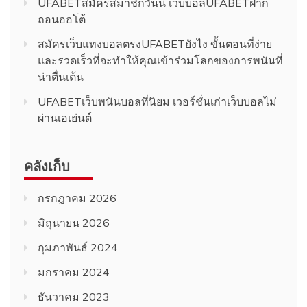
ใหม่ของเว็บพนันออนไลน์ยุค 2026
วิธีใช้ มือถือ UFABET เข้าสู่ระบบ อย่างปลอดภัย
เทคนิคที่คนมักมองข้าม
UFABETสมัครสมาชิกวันนี้ เว็บบอลUFABETฝาก
ถอนออโต้
สมัครเว็บแทงบอลตรงUFABETยังไง ขั้นตอนที่ง่าย
และรวดเร็วที่จะทำให้คุณเข้าร่วมโลกของการพนันที่
น่าตื่นเต้น
UFABETเว็บพนันบอลที่นิยม เวอร์ชั่นเก่าเว็บบอลไม่
ผ่านเอเย่นต์
คลังเก็บ
กรกฎาคม 2026
มิถุนายน 2026