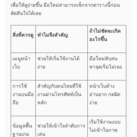
ตอบคำถามของทีมงาน หรือความชัดของข้อมูลบนมือ
ถือ จุดนี้ช่วยให้คนไทยที่กำลังเปรียบเทียบหลายเว็บ
ตัดสินใจได้รอบคอบขึ้น
เพื่อให้ดูง่ายขึ้น มือใหม่สามารถเช็กจากตารางนี้ก่อน
ตัดสินใจได้เลย
ถ้าไม่ชัดจะเกิด
สิ่งที่ควรดู
ทำไมจึงสำคัญ
อะไรขึ้น
เมนูหน้า
ช่วยให้เริ่มใช้งานได้
มือใหม่สับสน
เว็บ
ง่าย
หาจุดเริ่มไม่เจอ
การใช้
สำคัญกับคนไทยที่ใช้
หน้าเว็บค้าง
งานบนมือ
งานผ่านโทรศัพท์เป็น
อ่านยาก กดผิด
ถือ
หลัก
ง่าย