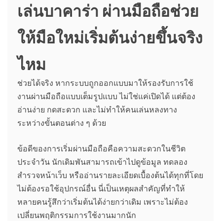
ขึ้นหรือเปล่า ถ้าตอบได้ว่าชัด ใช้งานง่าย และมีข้อมูล
รองรับเพียงพอ การเริ่มต้นก็จะไม่ดูเป็นเรื่องยากเกินไป
เล่นบาคาร่า ผ่านมือถือช่วย
ให้มือใหม่เริ่มต้นง่ายขึ้นจริง
ไหม
ช่วยได้จริง หากระบบถูกออกแบบมาให้รองรับการใช้
งานผ่านมือถือแบบเต็มรูปแบบ ไม่ใช่แค่เปิดได้ แต่ต้อง
อ่านง่าย กดสะดวก และไม่ทำให้คนเล่นหลงทาง
ระหว่างขั้นตอนต่าง ๆ ด้วย
ข้อดีของการเริ่มผ่านมือถือคือความสะดวกในชีวิต
ประจำวัน นักเดิมพันสามารถเข้าไปดูข้อมูล ทดลอง