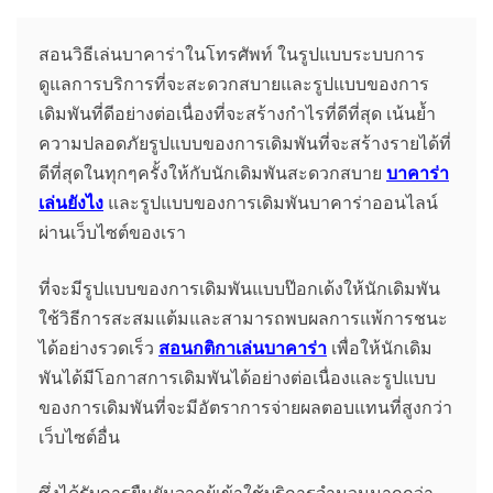
สอนวิธีเล่นบาคาร่าในโทรศัพท์ ในรูปแบบระบบการ
ดูแลการบริการที่จะสะดวกสบายและรูปแบบของการ
เดิมพันที่ดีอย่างต่อเนื่องที่จะสร้างกำไรที่ดีที่สุด
เน้นย้ำ
ความปลอดภัยรูปแบบของการเดิมพันที่จะสร้างรายได้ที่
ดีที่สุดในทุกๆครั้งให้กับนักเดิมพันสะดวกสบาย
บาคาร่า
เล่นยังไง
และรูปแบบของการเดิมพันบาคาร่าออนไลน์
ผ่านเว็บไซต์ของเรา
ที่จะมีรูปแบบของการเดิมพันแบบป๊อกเด้งให้นักเดิมพัน
ใช้วิธีการสะสมแต้มและสามารถพบผลการแพ้การชนะ
ได้อย่างรวดเร็ว
สอนกติกาเล่นบาคาร่า
เพื่อให้นักเดิม
พันได้มีโอกาสการเดิมพันได้อย่างต่อเนื่องและรูปแบบ
ของการเดิมพันที่จะมีอัตราการจ่ายผลตอบแทนที่สูงกว่า
เว็บไซต์อื่น