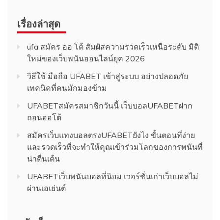
เรื่องล่าสุด
ufa สมัคร ออ โต้ สัมผัสความรวดเร็วเหนือระดับ มิติ
ใหม่ของเว็บพนันออนไลน์ยุค 2026
วิธีใช้ มือถือ UFABET เข้าสู่ระบบ อย่างปลอดภัย
เทคนิคที่คนมักมองข้าม
UFABETสมัครสมาชิกวันนี้ เว็บบอลUFABETฝาก
ถอนออโต้
สมัครเว็บแทงบอลตรงUFABETยังไง ขั้นตอนที่ง่าย
และรวดเร็วที่จะทำให้คุณเข้าร่วมโลกของการพนันที่
น่าตื่นเต้น
UFABETเว็บพนันบอลที่นิยม เวอร์ชั่นเก่าเว็บบอลไม่
ผ่านเอเย่นต์