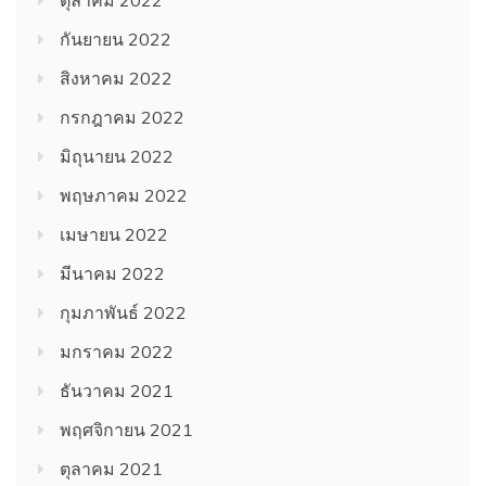
ตุลาคม 2022
กันยายน 2022
สิงหาคม 2022
กรกฎาคม 2022
มิถุนายน 2022
พฤษภาคม 2022
เมษายน 2022
มีนาคม 2022
กุมภาพันธ์ 2022
มกราคม 2022
ธันวาคม 2021
พฤศจิกายน 2021
ตุลาคม 2021