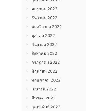
มกราคม 2023
ธันวาคม 2022
พฤศจิกายน 2022
ตุลาคม 2022
กันยายน 2022
สิงหาคม 2022
กรกฎาคม 2022
มิถุนายน 2022
พฤษภาคม 2022
เมษายน 2022
มีนาคม 2022
กุมภาพันธ์ 2022