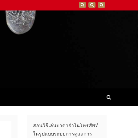
สอนวิธีเล่นบาคาร่าในโทรศัพท์
ในรูปแบบระบบการดูแลการ