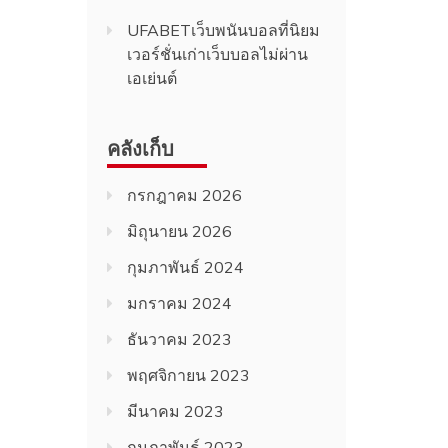
UFABETเว็บพนันบอลที่นิยม
เวอร์ชั่นเก่าเว็บบอลไม่ผ่าน
เอเย่นต์
คลังเก็บ
กรกฎาคม 2026
มิถุนายน 2026
กุมภาพันธ์ 2024
มกราคม 2024
ธันวาคม 2023
พฤศจิกายน 2023
มีนาคม 2023
กุมภาพันธ์ 2023