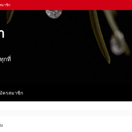
สมาชิก
า
ุกที่
มัครสมาชิก
คม