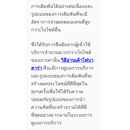
การเดิมพันได้อย่างต่อเนื่องและ
รูปแบบของการเดิมพันที่จะมี
อัตราการจ่ายผลตอบแทนที่สูง
กว่าเว็บไซต์อื่น
ซึ่งได้รับการยืนยันจากผู้เข้าใช้
บริการจำนวนมากกว่าเว็บไซต์
ของเราเท่านั้น
วิธีอ่านเค้าไพ่บา
คาร่า
ที่จะมีการดูแลการบริการ
และรูปแบบของการเดิมพันที่จะ
สร้างผลประโยชน์ที่ดีที่สุดใน
ทุกๆครั้งเพื่อให้ได้รับความ
ปลอดภัยรูปแบบของการนำ
ความคิดที่จะสร้างรายได้ที่ดี
ที่สุดอย่างมากมายในระบบการ
ดูแลการบริการ