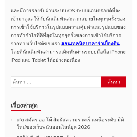
และมีการรองรับผ่านระบบ iOS ระบบแอนดรอยด์ที่จะ
เข้ามาดูแลให้กับนักเดิมพันสะดวกสบายในทุกๆครั้งของ
การเข้าใช้บริการในรูปแบบความคุ้มค่าและรูปแบบของ
การทำกำไรที่ดีที่สุดในทุกๆครั้งของการเข้าใช้บริการ
จากทางเว็บไซต์ของเรา
สอนเทคนิคบาคาร่าเบื้องต้น
โดยที่นักเดิมพันสามารถเดิมพันผ่านระบบมือถือ iPhone
iPad และ Tablet ได้อย่างต่อเนื่อง
ค้นหา
สำหรับ:
เรื่องล่าสุด
ufa สมัคร ออ โต้ สัมผัสความรวดเร็วเหนือระดับ มิติ
ใหม่ของเว็บพนันออนไลน์ยุค 2026