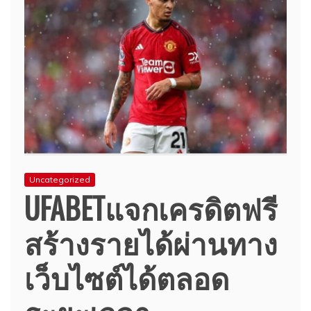
Uncategorized
UFABETแจกเครดิตฟรี
สร้างรายได้ผ่านทาง
เว็บไซต์ได้ตลอด