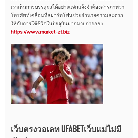
เราเห็นการบรรลุผลได้อย่างแจ่มแจ้งจำต้องสารภาพว่า
โทรศัพท์เคลื่อนที่สมาร์ทโฟนช่วยอำนวยความสะดวก
ให้กับการใช้ชีวิตในปัจจุบันมากมายก่ายกอง
https://www.market-zt.biz
เว็บตรงวอเลท UFABETเว็บแม่ไม่มี