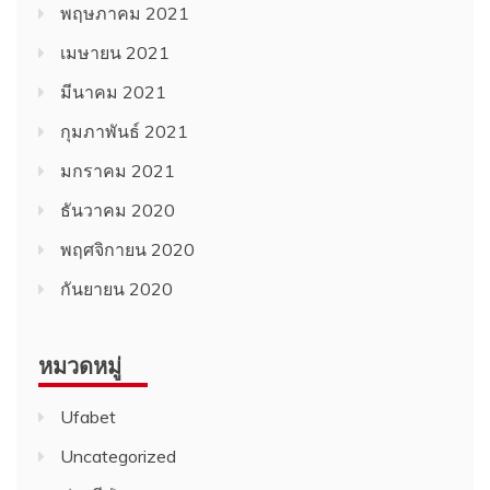
พฤษภาคม 2021
เมษายน 2021
มีนาคม 2021
กุมภาพันธ์ 2021
มกราคม 2021
ธันวาคม 2020
พฤศจิกายน 2020
กันยายน 2020
หมวดหมู่
Ufabet
Uncategorized