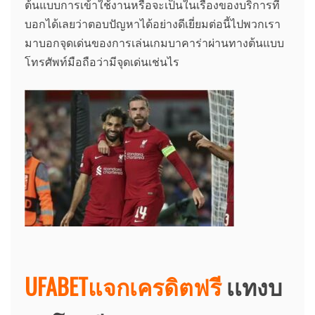
ต้นแบบการเข้าใช้งานหรือจะเป็นในเรื่องของบริการที่
บอกได้เลยว่าตอบปัญหาได้อย่างดีเยี่ยมต่อนี้ไปพวกเรา
มาบอกจุดเด่นของการเล่นเกมบาคาร่าผ่านทางต้นแบบ
โทรศัพท์มือถือว่ามีจุดเด่นเช่นไร
UFABETแจกเครดิตฟรี
เเทงบ