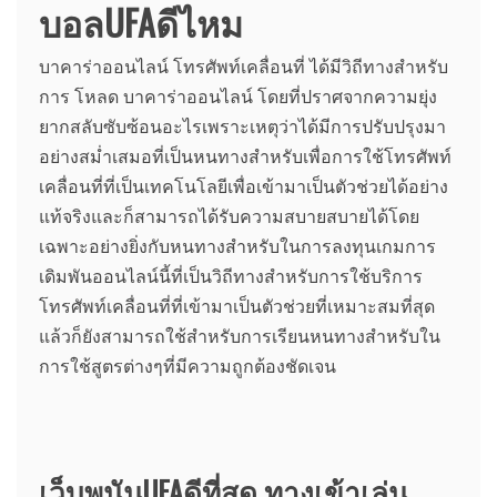
บอลUFAดีไหม
บาคาร่าออนไลน์ โทรศัพท์เคลื่อนที่ ได้มีวิถีทางสำหรับ
การ โหลด บาคาร่าออนไลน์ โดยที่ปราศจากความยุ่ง
ยากสลับซับซ้อนอะไรเพราะเหตุว่าได้มีการปรับปรุงมา
อย่างสม่ำเสมอที่เป็นหนทางสำหรับเพื่อการใช้โทรศัพท์
เคลื่อนที่ที่เป็นเทคโนโลยีเพื่อเข้ามาเป็นตัวช่วยได้อย่าง
แท้จริงและก็สามารถได้รับความสบายสบายได้โดย
เฉพาะอย่างยิ่งกับหนทางสำหรับในการลงทุนเกมการ
เดิมพันออนไลน์นี้ที่เป็นวิถีทางสำหรับการใช้บริการ
โทรศัพท์เคลื่อนที่ที่เข้ามาเป็นตัวช่วยที่เหมาะสมที่สุด
แล้วก็ยังสามารถใช้สำหรับการเรียนหนทางสำหรับใน
การใช้สูตรต่างๆที่มีความถูกต้องชัดเจน
เว็บพนันUFAดีที่สุด ทางเข้าเล่น