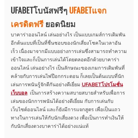
UFABETโบนัสฟรีๆ
UFABETแจก
เครดิตฟรี
ยอดนิยม
บาคาร่าออนไลน์ เล่นอย่างไร เป็นแบบเกมส์การเดิมพัน
อีกต้นแบบที่เป็นที่ชื่นชอบของนักเสี่ยงโชคในเวลาอัน
เร็ว เนื่องมาจากมีแบบอย่างการเล่นซึ่งสามารถทำความ
เข้าใจและก็เป็นการเล่นได้โดยตลอดอีกด้วยบาคาร่า
ออนไลน์ เล่นอย่างไร เป็นลักษณะของเกมการเดิมพันที่
คล้ายกับการเล่นไพ่ป๊อกกระดอน ก็เลยเป็นต้นแบบที่นัก
เล่นการพนันรู้จักดีกันอย่างดีเยี่ยม
UFABETโปรโมชั่น
เว็บบอล
เป็นการสร้างความสบายสบายสำหรับเพื่อการ
เล่นของนักการพนันได้อย่างดีเยี่ยม กับการเล่นกับ
เว็บไซต์ออนไลน์ และก็ยังมีการแจกสูตร เพื่อเป็นแถว
ทางในการเล่นให้กับนักเสี่ยงดวง เพื่อเป็นการทำเงินให้
กับนักเสี่ยงดวงบาคาร่าได้อย่างแน่แท้