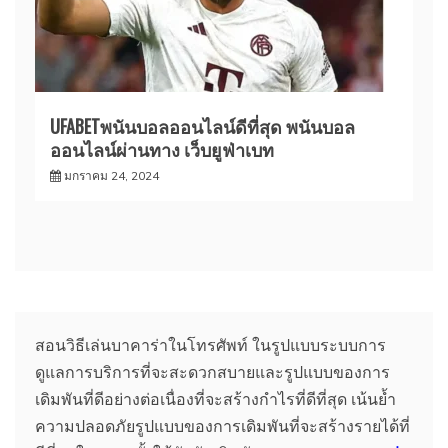
UFABETพนันบอลออนไลน์ดีที่สุด พนันบอล
ออนไลน์ผ่านทาง เว็บยูฟ่าเบท
มกราคม 24, 2024
สอนวิธีเล่นบาคาร่าในโทรศัพท์ ในรูปแบบระบบการ
ดูแลการบริการที่จะสะดวกสบายและรูปแบบของการ
เดิมพันที่ดีอย่างต่อเนื่องที่จะสร้างกำไรที่ดีที่สุด
เน้นย้ำ
ความปลอดภัยรูปแบบของการเดิมพันที่จะสร้างรายได้ที่