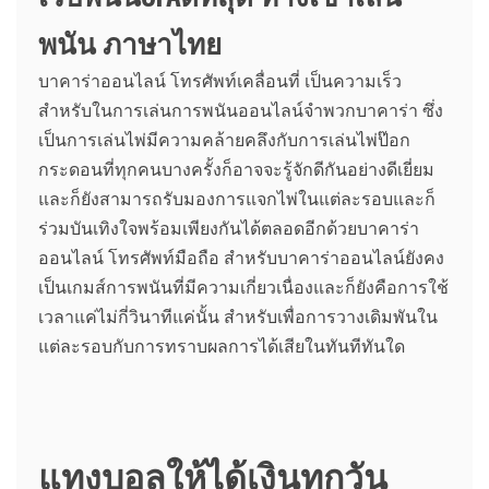
พนัน ภาษาไทย
บาคาร่าออนไลน์ โทรศัพท์เคลื่อนที่ เป็นความเร็ว
สำหรับในการเล่นการพนันออนไลน์จำพวกบาคาร่า ซึ่ง
เป็นการเล่นไพ่มีความคล้ายคลึงกับการเล่นไพ่ป๊อก
กระดอนที่ทุกคนบางครั้งก็อาจจะรู้จักดีกันอย่างดีเยี่ยม
และก็ยังสามารถรับมองการแจกไพ่ในแต่ละรอบและก็
ร่วมบันเทิงใจพร้อมเพียงกันได้ตลอดอีกด้วยบาคาร่า
ออนไลน์ โทรศัพท์มือถือ สำหรับบาคาร่าออนไลน์ยังคง
เป็นเกมส์การพนันที่มีความเกี่ยวเนื่องและก็ยังคือการใช้
เวลาแค่ไม่กี่วินาทีแค่นั้น สำหรับเพื่อการวางเดิมพันใน
แต่ละรอบกับการทราบผลการได้เสียในทันทีทันใด
แทงบอลให้ได้เงินทุกวัน