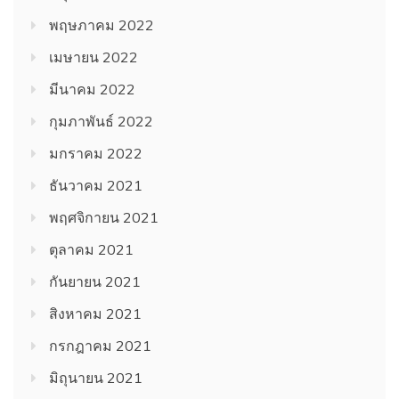
พฤษภาคม 2022
เมษายน 2022
มีนาคม 2022
กุมภาพันธ์ 2022
มกราคม 2022
ธันวาคม 2021
พฤศจิกายน 2021
ตุลาคม 2021
กันยายน 2021
สิงหาคม 2021
กรกฎาคม 2021
มิถุนายน 2021