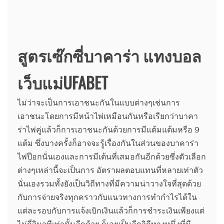
สูตรเซ๊กซี่บาคาร่า แทงบอล
เว็บแม่UFABET
ไม่ว่าจะเป็นการเอาชนะกันในแบบต่างๆเช่นการ
เอาชนะโดยการมีหน้าไพ่เหมือนกันหรือเรียกว่าบาคา
ร่าไพ่คู่แล้วก็การเอาชนะกันด้วยการมีแต้มแต้มหรือ 9
แต้ม ซึ่งบางครั้งก็อาจจะรู้เรื่องกันในส่วนของบาคาร่า
ไพ่ป๊อกนั่นเองและการมีเต้นที่เสมอกันอีกด้วยซึ่งตัวเลือก
ต่างๆเหล่านี้จะเป็นการ อัตราผลตอบแทนที่หลายเท่าตัว
นั่นเองรวมทั้งยังเป็นวิถีทางที่มีความน่าวางใจที่สุดด้วย
กับการจ่ายจริงทุกคราวกับแนวทางการทำกำไรได้ใน
แต่ละรอบกับการแจ้งเบิกเงินแล้วก็การชำระเงินเพียงแต่