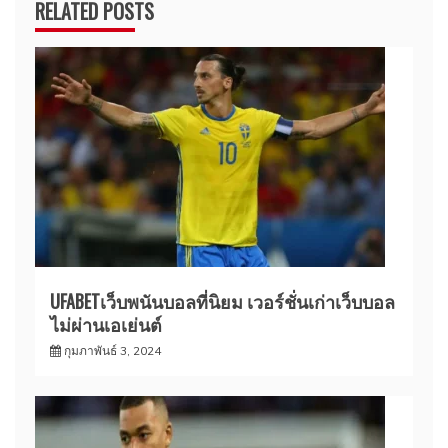
RELATED POSTS
UFABETเว็บพนันบอลที่นิยม เวอร์ชั่นเก่าเว็บบอล
ไม่ผ่านเอเย่นต์
กุมภาพันธ์ 3, 2024