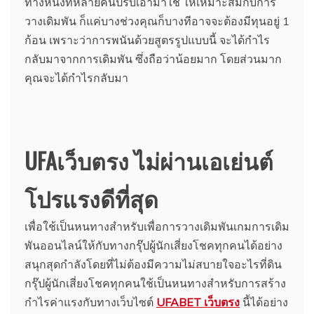
ทางหนึ่งที่หลายคนปรับเอามาใช้ ให้เหมาะสมกับการ
วางเดิมพัน ก็แค่บางช่วงคุณก็บางทีอาจจะต้องมีทุนอยู่ 1
ก้อน เพราะว่าการพนันด้วยสูตรรูปแบบนี้ จะได้กำไร
กลับมาจากการเดิมพัน ซึ่งถือว่าน้อยมาก โดยส่วนมาก
คุณจะได้กำไรกลับมา
UFAเว็บตรง ไม่ผ่านเอเย่นต์
โปรแรงดีที่สุด
เพื่อใช้เป็นหนทางสำหรับเพื่อการวางเดิมพันเกมการเดิม
พันออนไลน์ให้กับทางกรุ๊ปผู้นักเสี่ยงโชคทุกคนได้อย่าง
สนุกสุดกำลังโดยที่ไม่ต้องมีความไม่สบายใจอะไรที่ดิน
กรุ๊ปผู้นักเสี่ยงโชคทุกคนใช้เป็นหนทางสำหรับการสร้าง
กำไรค่าแรงกับทางเว็บไซต์
UFABET เว็บตรง
นี้ได้อย่าง