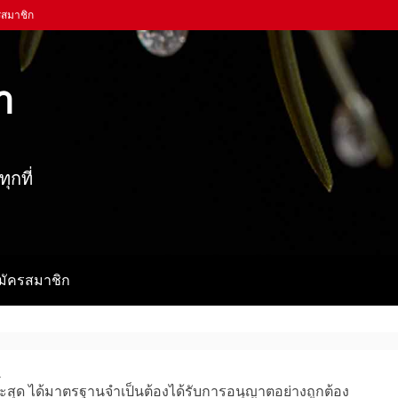
รสมาชิก
า
ุกที่
มัครสมาชิก
ุด ได้มาตรฐานจำเป็นต้องได้รับการอนุญาตอย่างถูกต้อง