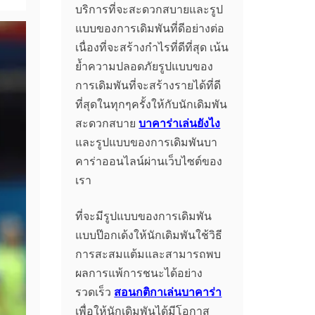
บริการที่จะสะดวกสบายและรูป
แบบของการเดิมพันที่ดีอย่างต่อ
เนื่องที่จะสร้างกำไรที่ดีที่สุด
เน้น
ย้ำความปลอดภัยรูปแบบของ
การเดิมพันที่จะสร้างรายได้ที่ดี
ที่สุดในทุกๆครั้งให้กับนักเดิมพัน
สะดวกสบาย
บาคาร่าเล่นยังไง
และรูปแบบของการเดิมพันบา
คาร่าออนไลน์ผ่านเว็บไซต์ของ
เรา
ที่จะมีรูปแบบของการเดิมพัน
แบบป๊อกเด้งให้นักเดิมพันใช้วิธี
การสะสมแต้มและสามารถพบ
ผลการแพ้การชนะได้อย่าง
รวดเร็ว
สอนกติกาเล่นบาคาร่า
เพื่อให้นักเดิมพันได้มีโอกาส