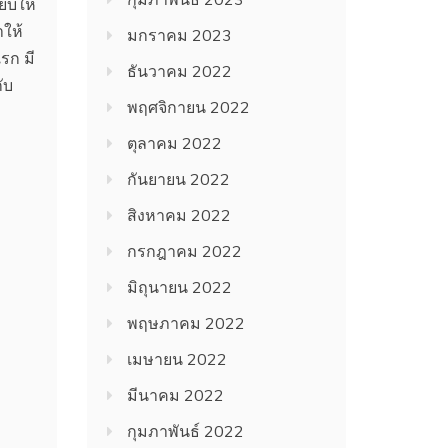
ียบให้
ำให้
มกราคม 2023
รก มี
ธันวาคม 2022
ับ
พฤศจิกายน 2022
ตุลาคม 2022
กันยายน 2022
สิงหาคม 2022
กรกฎาคม 2022
มิถุนายน 2022
พฤษภาคม 2022
เมษายน 2022
มีนาคม 2022
กุมภาพันธ์ 2022