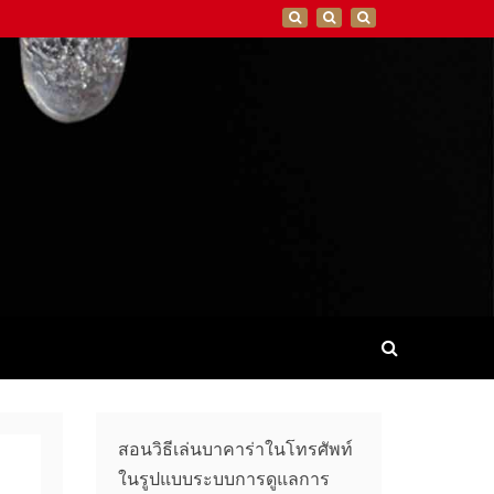
สอนวิธีเล่นบาคาร่าในโทรศัพท์
ในรูปแบบระบบการดูแลการ