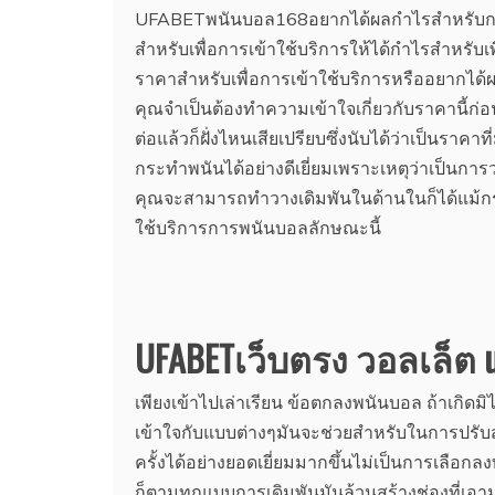
UFABETพนันบอล168อยากได้ผลกำไรสำหรับการเข้าใ
สำหรับเพื่อการเข้าใช้บริการให้ได้กำไรสำหรับเพ
ราคาสำหรับเพื่อการเข้าใช้บริการหรืออยากได
คุณจำเป็นต้องทำความเข้าใจเกี่ยวกับราคานี้ก่อน
ต่อแล้วก็ฝั่งไหนเสียเปรียบซึ่งนับได้ว่าเป็
กระทำพนันได้อย่างดีเยี่ยมเพราะเหตุว่าเป็นกา
คุณจะสามารถทำวางเดิมพันในด้านในก็ได้แม้กระน
ใช้บริการการพนันบอลลักษณะนี้
UFABETเว็บตรง วอลเล็ต
เพียงเข้าไปเล่าเรียน ข้อตกลงพนันบอล ถ้าเกิดมิไ
เข้าใจกับแบบต่างๆมันจะช่วยสำหรับในการปรับ
ครั้งได้อย่างยอดเยี่ยมมากขึ้นไม่เป็นการเลือก
ก็ตามทุกแบบการเดิมพันมันล้วนสร้างช่องที่เอา