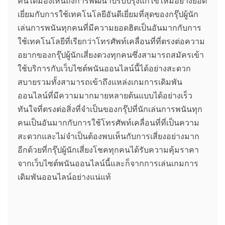
คนได้มองเห็นถึงการพัฒนาปรับปรุงแก้ไขใหม่อย่างยอด
เยี่ยมกับการใช้เทคโนโลยีอันดีเยี่ยมที่สุดของกรุ๊ปผู้นัก
เล่นการพนันทุกคนที่มีความยอดฮิตเป็นอันมากกับการ
ใช้เทคโนโลยีที่เรียกว่าโทรศัพท์เคลื่อนที่ที่ตรงต่อความ
อยากของกรุ๊ปผู้นักเสี่ยงดวงทุกคนซึ่งสามารถสมัครเข้า
ใช้บริการกับเว็บไซต์พนันออนไลน์นี้ได้อย่างสะดวก
สบายรวมทั้งสามารถเข้าถึงแหล่งเกมการเดิมพัน
ออนไลน์ที่มีความมากมายหลายต้นแบบได้อย่างเร็ว
ทันใจที่ตรงต่อสิ่งที่จำเป็นของกรุ๊ปที่นักเล่นการพนันทุก
คนเป็นอันมากกับการใช้โทรศัพท์เคลื่อนที่ที่เป็นความ
สะดวกและไม่จำเป็นต้องพบเห็นกับการเสี่ยงอย่างมาก
อีกด้วยที่กรุ๊ปผู้นักเสี่ยงโชคทุกคนได้รับความคุ้มราคา
จากเว็บไซต์พนันออนไลน์นี้และก็จากการเล่นเกมการ
เดิมพันออนไลน์อย่างแน่แท้