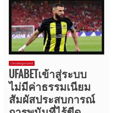
Uncategorized
UFABETเข้าสู่ระบบ
ไม่มีค่าธรรมเนียม
สัมผัสประสบการณ์
การพนันที่ไร้ขีด