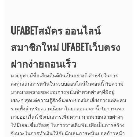
UFABETสมัคร ออนไลน์
สมาชิกใหม่ UFABETเว็บตรง
ฝากง่ายถอนเร็ว
มวยยูฟ่า มีชื่อเสียงคืนดีกันเป็นอย่างดี สำหรับในการ
ลงทุนเล่นการพนันในระบบออนไลน์ในตอนนี้ กับความ
มากมายหลายของเกมการพนันจำพวกต่างๆที่มีอยู่
เยอะๆ สุดแต่ความรู้สึกชื่นชอบของนักเสี่ยงดวงแต่ละคน
รวมทั้งสำหรับความนิยมาโดยตลอดเวลานี้ กับการแทง
มวยออนไลน์ ซึ่งเป็นการเพิ่มความมากมายหลายต่างๆ
ให้มีเยอะขึ้นเรื่อยๆ ในการวางเดิมพัน เพื่อเป็นการสร้าง
จังหวะในการทำเงินให้กับนักเล่นการพนันบอลก้าวหน้า