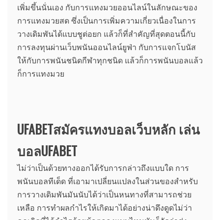
เพิ่มขึ้นนั่นเอง กับการแทงมวยออนไลน์ในลักษณะของ
การแทงมวยสด ซึ่งเป็นการเพิ่มความเกี่ยวเนื่องในการ
วางเดิมพันได้แบบชูต่อยก แล้วก็ที่สำคัญที่สุดตอนนี้กับ
การลงทุนผ่านเว็บพนันออนไลน์ยูฟ่า กับการแจกโบนัส
ให้กับการพนันชนิดกีฬาทุกชนิด แล้วก็การพนันบอลแล้ว
ก็การแทงมวย
UFABETสมัครแทงบอลเว็บหลัก เล่น
บอลUFABET
ไม่ว่าเป็นด้วยทางออกได้รับการกล่าวถึงแบบใด การ
พนันบอลทีเด็ด ที่เอามาเปลี่ยนแปลงในส่วนของสำหรับ
การวางเดิมพันมันนับได้ว่าเป็นหนทางที่สามารถช่วย
เหลือ การทำผลกำไรให้เกิดมาได้อย่างน่าดึงดูดไม่ว่า