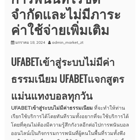
จำกัดและไม่มีภาระ
ค่าใช้จ่ายเพิ่มเติม
มกราคม 18, 2024
admin_market_zt
UFABETเข้าสู่ระบบไม่มีค่า
ธรรมเนียม
UFABETแจกสูตร
แม่นแทงบอลทุกวัน
UFABETเข้าสู่ระบบไม่มีค่าธรรมเนียม
ที่จะทำให้ท่าน
เรียกใช้บริการได้โดยทันทีรวมทั้งอยากที่จะใช้บริการได้
โดยที่คุณไม่ต้องมีความรู้สึกกังวลอีกต่อไปการพนันบอล
ออนไลน์เป็นกิจกรรมการพนันที่ผู้คนในพื้นที่รวมทั้งพึง