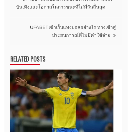
บันเทิงและโอกาสในการชนะที่ไม่มีวันสิ้นสุด
นำทาง
เรื่อง
UFABETเข้าเว็บแทงบอลอย่างไร ทางเข้าสู่
ประสบการณ์ที่ไม่มีค่าใช้จ่าย
RELATED POSTS