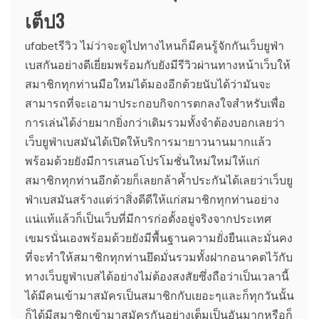
เต็ป3
ufabetรีวิว ไม่ว่าจะดูไปทางไหนก็มีคนรู้จักกันเว็บยูฟ่า
เบสกันอย่างดีเยี่ยมพร้อมกับยังมีรีวิวผ่านทางหน้าเว็บให้
สมาชิกทุกท่านมือใหม่ได้มองอีกด้วยนับได้ว่ามันจะ
สามารถที่จะเอามาประกอบกิจการตกลงใจสำหรับเพื่อ
การเล่นได้ง่ายมากยิ่งกว่าเดิมรวมทั้งจำต้องบอกเลยว่า
เว็บยูฟ่าเบสมันได้เปิดให้บริการมายาวนานมากแล้ว
พร้อมด้วยยังมีการเสนอโปรโมชั่นใหม่ใหม่ให้แก่
สมาชิกทุกท่านอีกด้วยก็เลยกล้าค้ำประกันได้เลยว่าเว็บยู
ฟ่าเบสมันสร้างแต่ว่าสิ่งดีดีให้แก่สมาชิกทุกท่านอย่าง
แน่แท้แล้วก็เป็นเว็บที่มีการก่อตั้งอยู่จริงจากประเทศ
เขมรนั่นเองพร้อมด้วยยังมีพื้นฐานความยั่งยืนและมั่นคง
ที่จะทำให้สมาชิกทุกท่านยึดมั่นรวมทั้งฝากอนาคตไว้กับ
ทางเว็บยูฟ่าเบสได้อย่างไม่ต้องสงสัยซึ่งถือว่าเป็นเวลานี้
ได้มีคนเข้ามาสมัครเป็นสมาชิกกับเยอะๆและก็ทุกวันนั้น
ก็ได้มีสมาชิกเข้ามาสมัครกันอย่างเต็มเป็นอันมากหรือก็