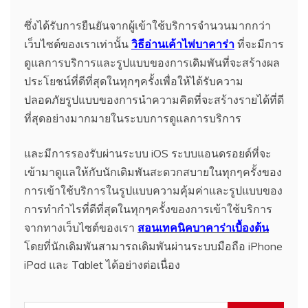
ซึ่งได้รับการยืนยันจากผู้เข้าใช้บริการจำนวนมากกว่า
เว็บไซต์ของเราเท่านั้น
วิธีอ่านเค้าไพ่บาคาร่า
ที่จะมีการ
ดูแลการบริการและรูปแบบของการเดิมพันที่จะสร้างผล
ประโยชน์ที่ดีที่สุดในทุกๆครั้งเพื่อให้ได้รับความ
ปลอดภัยรูปแบบของการนำความคิดที่จะสร้างรายได้ที่ดี
ที่สุดอย่างมากมายในระบบการดูแลการบริการ
และมีการรองรับผ่านระบบ iOS ระบบแอนดรอยด์ที่จะ
เข้ามาดูแลให้กับนักเดิมพันสะดวกสบายในทุกๆครั้งของ
การเข้าใช้บริการในรูปแบบความคุ้มค่าและรูปแบบของ
การทำกำไรที่ดีที่สุดในทุกๆครั้งของการเข้าใช้บริการ
จากทางเว็บไซต์ของเรา
สอนเทคนิคบาคาร่าเบื้องต้น
โดยที่นักเดิมพันสามารถเดิมพันผ่านระบบมือถือ iPhone
iPad และ Tablet ได้อย่างต่อเนื่อง