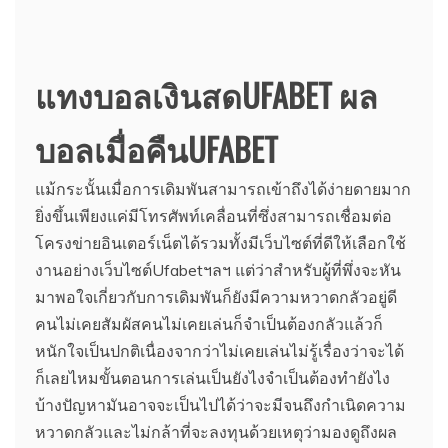
แทงบอลเงินสดUFABET ผล
บอลเมื่อคืนUFABET
แม้กระนั้นเมื่อการเดิมพันสามารถเข้าถึงได้ง่ายดายมาก
ยิ่งขึ้นเพียงแค่มีโทรศัพท์เคลื่อนที่ซึ่งสามารถเชื่อมต่อ
โครงข่ายอินเตอร์เน็ตได้รวมทั้งมีเว็บไซต์ที่ดีให้เลือกใช้
งานอย่างเว็บไซต์Ufabetฯลฯ แต่ว่าสำหรับผู้ที่พึ่งจะหัน
มาพอใจเกี่ยวกับการเดิมพันก็ยังมีความหวาดกลัวอยู่ดี
คนไม่เคยสัมผัสคนไม่เคยเล่นก็จำเป็นต้องกลัวแล้วก็
หนักใจเป็นปกติเนื่องจากว่าไม่เคยเล่นไม่รู้เรื่องว่าจะได้
ก็เลยไหมขั้นตอนการเล่นเป็นยังไงจำเป็นต้องทำยังไง
บ้างปัญหามันอาจจะเป็นไปได้ว่าจะมีจนถึงกำเนิดความ
หวาดกลัวและไม่กล้าที่จะลงทุนด้วยเหตุว่ามองดูถึงผล