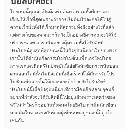
โดยเหตุนี้คุณจำเป็นต้องรีบค้นคว้ารวมทั้งศึกษาเล่า
เรียนให้เร็วที่สุดเพราะว่าการเริ่มต้นเร็วจะก่อให้ไปสู่
ความเร็วมั่งคั่งได้เร็วมากที่สุดรวมทั้งถึงอย่างไรก็แล้ว
แต่ทางเว็บของพวกเราก็หวังเป็นอย่างยิ่งว่าคุณจะได้ใช้
บริการของพวกเรานั้นอย่างคุ้มรวมทั้งได้รับสิทธิ
ประโยชน์สูงสุดที่สุดขณะนี้ในปัจจุบันนี้ทางเว็บของพวก
เรานั้นได้ดำเนินกิจกรรมโปรโมชั่นแพ็คเกจใหม่โดย
การแจกเครดิตฟรีในปัจจุบันนี้เอ๋ยถึงหัวข้อการพนันบอล
ผ่านออนไลน์นั้นไม่ปัจจุบันนี้เมื่อเร็วๆนี้ได้มีการจัดโปร
โมชั่นแพ็คเกจขึ้นให้เยอะแยะอีกด้วยยังได้รับสิทธิ
ประโยชน์นี้เมื่อปัจจุบันนี้น่าเชื่อว่ามีคนอีกหลายๆคนก็
อยากที่กำลังจะได้รับสิทธิ์นี้ไปอยู่แล้วเพราะเหตุว่าของ
ฟรีไม่ว่าใครก็ชอบกันทั้งหมดโดยยิ่งไปกว่านั้นนักเขียน
หากคิดในทางตรงกันข้ามผู้เขียนบทอยู่ขณะนี้ก็ถูกใจ
เช่นกัน