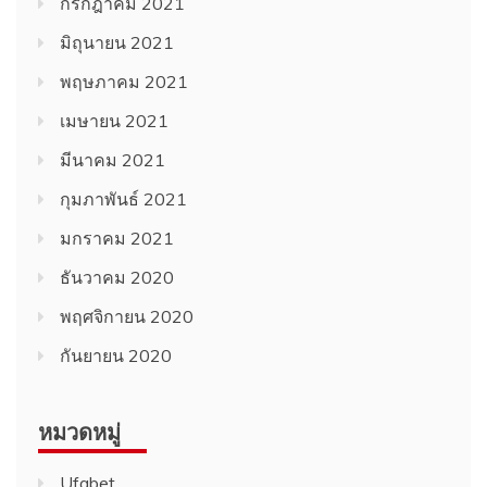
กรกฎาคม 2021
มิถุนายน 2021
พฤษภาคม 2021
เมษายน 2021
มีนาคม 2021
กุมภาพันธ์ 2021
มกราคม 2021
ธันวาคม 2020
พฤศจิกายน 2020
กันยายน 2020
หมวดหมู่
Ufabet