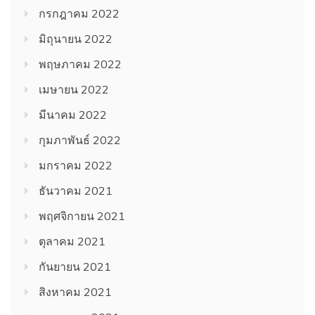
กรกฎาคม 2022
มิถุนายน 2022
พฤษภาคม 2022
เมษายน 2022
มีนาคม 2022
กุมภาพันธ์ 2022
มกราคม 2022
ธันวาคม 2021
พฤศจิกายน 2021
ตุลาคม 2021
กันยายน 2021
สิงหาคม 2021