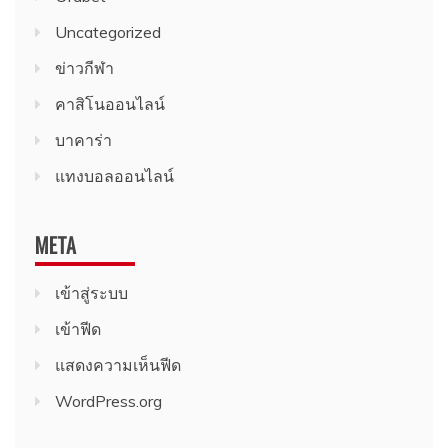
Uncategorized
ข่าวกีฬา
คาสิโนออนไลน์
บาคาร่า
แทงบอลออนไลน์
META
เข้าสู่ระบบ
เข้าฟีด
แสดงความเห็นฟีด
WordPress.org