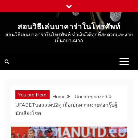
Skip
to
content
สอนวิธีเล่นบาคาร่าในโทรศัพท์
สอนวิธีเล่นบาคาร่าในโทรศัพท์ ทำเงินได้ทุกที่สะดวกและง่าย
เป็นอย่างมาก
You are Here
Home
Uncategorized
UFABETบอลสเต็ป2คู่ เมื่อเป็นความง่ายต่อกรุ๊ปผู้
นักเสี่ยงโชค