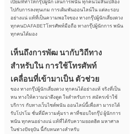
เปี่ยมที่ทำให้กรุ๊ปผู้นัก เล่นการพนัน ทุกคนไม่สิ้นเปลือง
ไปกับการลงทุนเกม การเดิมพันออนไลน์ใน แต่ละรอบ
อย่างแน่ แท้ที่เป็นความพอใจของ ทางกรุ๊ปผู้นักเสี่ยงดวง
ทุกคนDAFABETโทรศัพท์มือถือ ทางกรุ๊ปผู้นักการ พนัน
ทุกคนได้มอง
เห็นถึงการพัฒ นากับวิถีทาง
สำหรับใน การใช้โทรศัพท์
เคลื่อนที่เข้ามาเป็น ตัวช่วย
ของ ทางกรุ๊ปผู้นักเสี่ยงดวง ทุกคนได้อย่างแท้ จริงที่เป็น
หน ทางให้ความน่าดึงดูด ใจสำหรับการ สมัครเข้าใช้
บริการ กับทางเว็บไซต์พนัน ออนไลน์นี้เพื่อสา มารถได้
รับโปรโม ชั่นที่มีความคุ้มรา คาที่ชอบใจกรุ๊ป ผู้นักการ
พนัน ทุกคนอย่างแน่ แท้ที่ได้รับความยอดฮิต มหาศาล
ในช่วงปัจจุบัน นี้กับหนทางสำหรับ