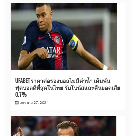
UFABETราคาต่อรองบอลไม่มีค่าน้ำ เดิมพัน
ฟุตบอลดีที่สุดในไทย รับโบนัสและคืนยอดเสีย
0.7%
มกราคม 27, 2024