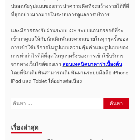
ปลอดภัยรูปแบบของการนำความคิดที่จะสร้างรายได้ที่ดี
ที่สุดอย่างมากมายในระบบการดูแลการบริการ
และมีการรองรับผ่านระบบ iOS ระบบแอนดรอยด์ที่จะ
เข้ามาดูแลให้กับนักเดิมพันสะดวกสบายในทุกๆครั้งของ
การเข้าใช้บริการในรูปแบบความคุ้มค่าและรูปแบบของ
การทำกำไรที่ดีที่สุดในทุกๆครั้งของการเข้าใช้บริการ
จากทางเว็บไซต์ของเรา
สอนเทคนิคบาคาร่าเบื้องต้น
โดยที่นักเดิมพันสามารถเดิมพันผ่านระบบมือถือ iPhone
iPad และ Tablet ได้อย่างต่อเนื่อง
ค้นหา
สำหรับ:
เรื่องล่าสุด