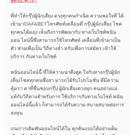
สูตรบาคาร่า
ที่ทำให้กรุ๊ปผู้นักเสี่ยง ดวงทุกคนกำเนิด ความพอใจที่ ได้
เข้ามาDAFABETโทรศัพท์เคลื่อนที่ กรุ๊ปผู้นักเสี่ยง โชค
ทุกคนได้มอง เห็นถึงการพัฒนากับ ทางเว็บไซต์พนัน
ออน ไลน์นี้ซึ่งสามารถใช้โทรศัพท์ เคลื่อนที่เข้ามาเป็น
ตัว ช่วยเพื่อเป็น วิถีทางสำ หรับเพื่อการสมัคร เข้าใช้
บริการ กับทางเว็บไซต์
พนันออนไลน์นี้ ที่ให้ความน่าดึงดูด ใจกับทางกรุ๊ปผู้นัก
เสี่ยงโชคทุกคนซึ่งสา มารถได้รับโปรโมชั่น ที่มีความ
คุ้มรา คาที่ชื่นชอบกรุ๊ป ผู้นักเสี่ยงดวงทุก คนอย่างแน่
แท้กับวิถีทางสำหรับการ ใช้บริการกับทางเว็บไซต์ พนัน
ออนไลน์นี้แล้ว ก็สามารถได้รับความ สบายสบายต่อการ
ลงทุน
เกมการเดิมพันออนไลน์ได้ใน ทุกต้นแบบได้อย่างเต็ม