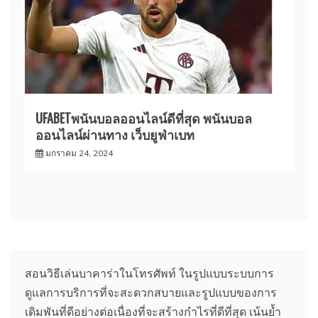
UFABETพนันบอลออนไลน์ดีที่สุด พนันบอล
ออนไลน์ผ่านทาง เว็บยูฟ่าเบท
มกราคม 24, 2024
สอนวิธีเล่นบาคาร่าในโทรศัพท์ ในรูปแบบระบบการ
ดูแลการบริการที่จะสะดวกสบายและรูปแบบของการ
เดิมพันที่ดีอย่างต่อเนื่องที่จะสร้างกำไรที่ดีที่สุด
เน้นย้ำ