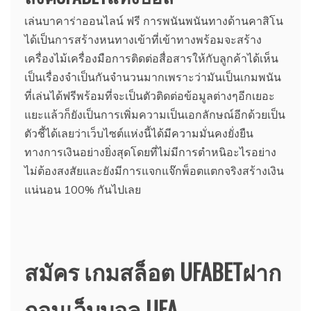
เล่นบาคาร่าออนไลน์ ฟรี การพนันพนันทางด้านคาสิโน
ได้เป็นการสร้างหนทางเข้าที่เข้าทางพร้อมจะสร้าง
เครื่องไม้เครื่องมือการติดต่อสื่อสารให้กับลูกค้าได้เห็น
เป็นเรื่องจำเป็นกันจำนวนมากเพราะว่ามันเป็นเกมพนัน
ที่เล่นได้ฟรีพร้อมที่จะเป็นตัวติดต่อข้อมูลต่างๆอีกเยอะ
แยะแล้วก็ยังเป็นการเพิ่มความเป็นเอกลักษณ์อีกด้วยเป็น
ตัวชี้ได้เลยว่าเว็บไซต์แห่งนี้ได้มีความมั่นคงยั่งยืน
ทางการเงินอย่างยิ่งสุดโดยที่ไม่มีการตำหนิอะไรอย่าง
ไม่ต้องสงสัยและยังมีการแจกแจ๊กพ็อตแตกจริงสร้างเงิน
แน่นอน 100% กันไปเลย
สมัคร เกมสล็อต UFABETฝาก
ถอนเว็บบอล UFA