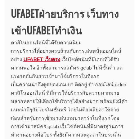
UFABETฝ่ายบริการ เว็บทาง
เข้าUFABETทำเงิน
คาสิโนออนไลน์ที่ได้รับความนิยม
การบริการได้อย่างครบถ้วนกับการเล่นพนันออนไลน์
อย่าง
UFABET เว็บตรง
เว็บไซต์พนันที่มีแบบที่ได้รับ
ความพอใจ อีกทั้งสามารถสมัคร gclub ไม่มีขั้นต่ํา ลด
แรงกดดันกับการเข้ามาใช้บริการในทีแรก
เป็นความน่าดึงดูดของเกม บา ติดอยู่ ร่า ออนไลน์ gclub
คาสิโนออนไลน์ ที่มีการให้บริการกับความมากมาย
หลากหลายให้เลือกใช้บริการได้อย่างมาก พร้อมยังมีคำ
แนะนำดีๆกับโปรโมชั่นฟรี โดยไม่ต้องเสียค่าใช้จ่าย
ก่อนสำหรับการเข้ามาเล่นเกมบาคาร่าในทีแรกโดย
การเข้ามาสมัคร gclub เว็บไซต์พนันที่มีมาตรฐานการ
ทำงานอย่างมือโปร ทั้งยังมีความสะดุดตาในประเด็น