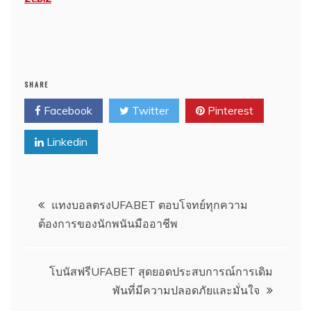
SHARE
Facebook
Twitter
Pinterest
Linkedin
เมนู
แทงบอลตรงUFABET ตอบโจทย์ทุกความ
ต้องการของนักพนันมืออาชีพ
นำทาง
เรื่อง
โบนัสฟรีUFABET สุดยอดประสบการณ์การเดิม
พันที่มีความปลอดภัยและมั่นใจ