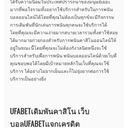
ได้รับความนิยมในประเทศปรารถนาของมนุษย์เยอะ
มากที่พอใจรวมทั้งอยากใช้บริการสำหรับในการพนัน
บอลออนไลน์ได้โดยที่คุณไม่ต้องเป็นทุกข์จะมีกิจกรรม
การเดิมพันที่นักเล่นการพนันทุกคนจะใช้บริการได้
โดยที่คุณจะมีความง่ายมากสบายเวลารวมทั้งค่าใช้สอย
ได้มากมายก่ายกองสำหรับการพนันคาสิโนออนไลน์ให้
อยู่ในขณะนี้โดยที่คุณจะไม่ต้องกังวลนิดหนึ่งจะใช้
บริการสำหรับเพื่อการพนัน พนันบอลออนไลน์ด้วยเว็บที่
คุณชอบพอได้โดยมีเป้าหมายหลักในเว็บที่คุณจะใช้
บริการ ได้อย่างไม่ยากเย็นและก็ไม่ยุ่งยากต่อการใช้
บริการเป็นอย่างยิ่ง
UFABETเดิมพันคาสิโน เว็บ
บอลUFABETแจกเครดิต