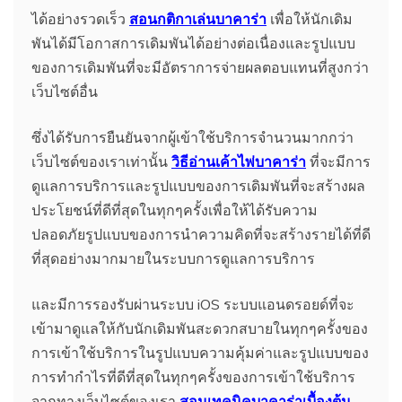
ได้อย่างรวดเร็ว
สอนกติกาเล่นบาคาร่า
เพื่อให้นักเดิม
พันได้มีโอกาสการเดิมพันได้อย่างต่อเนื่องและรูปแบบ
ของการเดิมพันที่จะมีอัตราการจ่ายผลตอบแทนที่สูงกว่า
เว็บไซต์อื่น
ซึ่งได้รับการยืนยันจากผู้เข้าใช้บริการจำนวนมากกว่า
เว็บไซต์ของเราเท่านั้น
วิธีอ่านเค้าไพ่บาคาร่า
ที่จะมีการ
ดูแลการบริการและรูปแบบของการเดิมพันที่จะสร้างผล
ประโยชน์ที่ดีที่สุดในทุกๆครั้งเพื่อให้ได้รับความ
ปลอดภัยรูปแบบของการนำความคิดที่จะสร้างรายได้ที่ดี
ที่สุดอย่างมากมายในระบบการดูแลการบริการ
และมีการรองรับผ่านระบบ iOS ระบบแอนดรอยด์ที่จะ
เข้ามาดูแลให้กับนักเดิมพันสะดวกสบายในทุกๆครั้งของ
การเข้าใช้บริการในรูปแบบความคุ้มค่าและรูปแบบของ
การทำกำไรที่ดีที่สุดในทุกๆครั้งของการเข้าใช้บริการ
จากทางเว็บไซต์ของเรา
สอนเทคนิคบาคาร่าเบื้องต้น