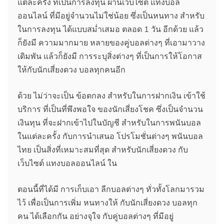
แต่ละครั้ง ที่เป็นการลงทุน ผ่านเว็บไซต์ แทงบอล
ออนไลน์ ที่มีอยู่จำนวนไม่ใช่น้อย ซึ่งเป็นหนทาง สำหรับ
ในการลงทุน ได้แบบสม่ำเสมอ ตลอด 1 วัน อีกด้วย แล้ว
ก็ยังมี ความมากมาย หลายของคู่บอลต่างๆ ที่เอามาวาง
เดิมพัน แล้วก็ยังมี การระบุสิ่งต่างๆ ที่เป็นการให้โอกาส
ให้กับนักเสี่ยงดวง บอลทุกคนอีก
ด้วย ไม่ว่าจะเป็น ข้อตกลง สำหรับในการฝากเงิน เข้าใช้
บริการ ที่เป็นที่พึงพอใจ ของนักเสี่ยงโชค ซึ่งเป็นจำนวน
เงินทุน ที่จะฝากเข้าไปในบัญชี สำหรับในการพนันบอล
ในแต่ละครั้ง กับการนำเสนอ โปรโมชั่นต่างๆ พนันบอล
ไทย เป็นสิ่งที่เหมาะสมที่สุด สำหรับนักเสี่ยงดวง กับ
เว็บไซต์ แทงบอลออนไลน์ ใน
ตอนนี้ที่ได้มี การเก็บเอา ลีกบอลต่างๆ ทั่วทั้งโลกมารวม
ไว้ เพื่อเป็นการเพิ่ม หนทางให้ กับนักเสี่ยงดวง บอลทุก
คน ได้เลือกกัน อย่างจุใจ กับคู่บอลต่างๆ ที่มีอยู่