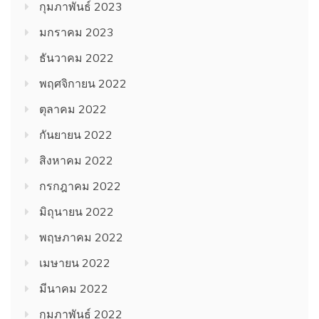
กุมภาพันธ์ 2023
มกราคม 2023
ธันวาคม 2022
พฤศจิกายน 2022
ตุลาคม 2022
กันยายน 2022
สิงหาคม 2022
กรกฎาคม 2022
มิถุนายน 2022
พฤษภาคม 2022
เมษายน 2022
มีนาคม 2022
กุมภาพันธ์ 2022