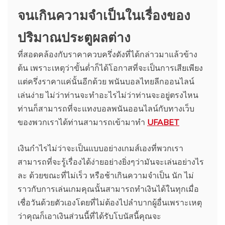
จนเกินความจำเป็นในเรื่องของ
ปริมาณประตูผลต่าง
ที่สอดคล้องกับราคาควบครึ่งดังที่ได้กล่าวมาแล้วข้าง
ต้น เพราะเหตุว่าขั้นต่ำก็ได้โอกาสที่จะเป็นการเสียเพียง
แต่ครึ่งราคาแค่นั้นอีกด้วย พนันบอลไทยลีกออนไลน์
เล่นง่าย ไม่ว่าท่านจะทำอะไรไม่ว่าท่านจะอยู่ตรงไหน
ท่านก็สามารถที่จะแทงบอลพนันออนไลน์กับทางเว็บ
ของพวกเราได้ท่านสามารถเข้ามาทำ
UFABET
เงินกำไรไม่ว่าจะเป็นแบบอย่างเกมส์เองที่พวกเรา
สามารถที่จะรู้เรื่องได้ง่ายอย่างยิ่งๆว่ามันจะเล่นอย่างไร
ละ ด้วยขณะที่ไม่เร็ว หรือช้าเกินความจำเป็น นัก ไม่
ราวกับการเล่นเกมคุณนั้นสามารถทำเงินได้ในทุกเมื่อ
เชื่อวันด้วยตัวเองโดยที่ไม่ต้องไปลำบากผู้อื่นเพราะเหตุ
ว่าคุณก็เอาเงินส่วนนี้ที่ได้รับโบนัสนี้คุณจะ