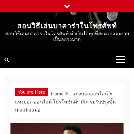
Skip
to
content
สอนวิธีเล่นบาคาร่าในโทรศัพท์
สอนวิธีเล่นบาคาร่าในโทรศัพท์ ทำเงินได้ทุกที่สะดวกและง่าย
เป็นอย่างมาก
You are Here
Home
แทงบอลออนไลน์
แทงบอล ออนไลน์ โปรโมชั่นดีๆ มีการปรับปรุงขึ้น
มาสม่ำเสมอ