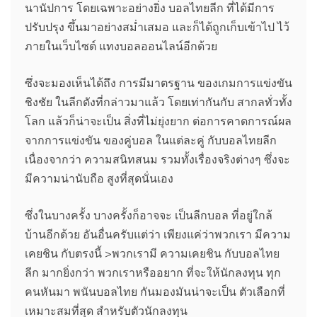
นานัปการ โดยเฉพาะอย่างยิ่ง บอลไทยลีก ที่ได้มีการ
ปรับปรุง ขึ้นมาอย่างสม่ำเสมอ และก็ได้ถูกเก็บเข้าไป ไว้
ภายในเว็บไซต์ แทงบอลออนไลน์อีกด้วย
ซึ่งจะมองเห็นได้ถึง การมีมาตรฐาน ของเกมการแข่งขัน
ชิงชัย ในลีกดังที่กล่าวมาแล้ว โดยเท่ากันกับ สากลทั่วทั้ง
โลก แล้วก็น่าจะเป็น สิ่งที่ไม่ยุ่งยาก ต่อการคาดการณ์ผล
จากการแข่งขัน ของคู่บอล ในแต่ละคู่ กับบอลไทยลีก
เนื่องจากว่า ความสนิทสนม รวมทั้งเรื่องจริงต่างๆ ซึ่งจะ
มีความน่านับถือ สูงที่สุดนั่นเอง
ซึ่งในบางครั้ง บางครั้งก็อาจจะ เป็นลีกบอล ที่อยู่ใกล้
บ้านอีกด้วย อันอื่นครับแต่ว่า เพียงแค่ว่าพวกเรา มีความ
เคยชิน กับตรงนี้ >พวกเรามี ความเคยชิน กับบอลไทย
ลีก มากยิ่งกว่า พวกเราหรืออยาก ที่จะให้นักลงทุน ทุก
คนหันมา พนันบอลไทย กันมองมันน่าจะเป็น ตัวเลือกที่
เหมาะสมที่สุด สำหรับตัวนักลงทุน