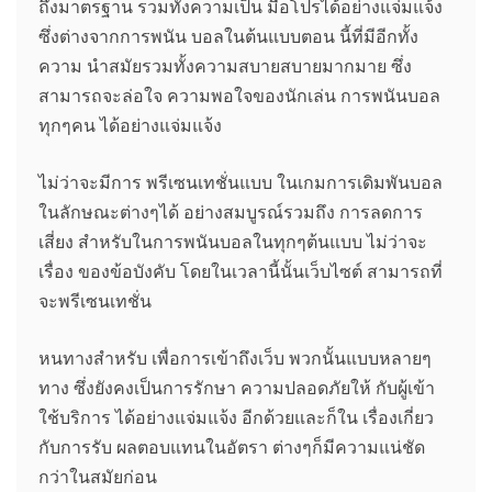
ถึงมาตรฐาน รวมทั้งความเป็น มือโปรได้อย่างแจ่มแจ้ง
ซึ่งต่างจากการพนัน บอลในต้นแบบตอน นี้ที่มีอีกทั้ง
ความ นำสมัยรวมทั้งความสบายสบายมากมาย ซึ่ง
สามารถจะล่อใจ ความพอใจของนักเล่น การพนันบอล
ทุกๆคน ได้อย่างแจ่มแจ้ง
ไม่ว่าจะมีการ พรีเซนเทชั่นแบบ ในเกมการเดิมพันบอล
ในลักษณะต่างๆได้ อย่างสมบูรณ์รวมถึง การลดการ
เสี่ยง สำหรับในการพนันบอลในทุกๆต้นแบบ ไม่ว่าจะ
เรื่อง ของข้อบังคับ โดยในเวลานี้นั้นเว็บไซต์ สามารถที่
จะพรีเซนเทชั่น
หนทางสำหรับ เพื่อการเข้าถึงเว็บ พวกนั้นแบบหลายๆ
ทาง ซึ่งยังคงเป็นการรักษา ความปลอดภัยให้ กับผู้เข้า
ใช้บริการ ได้อย่างแจ่มแจ้ง อีกด้วยและก็ใน เรื่องเกี่ยว
กับการรับ ผลตอบแทนในอัตรา ต่างๆก็มีความแน่ชัด
กว่าในสมัยก่อน