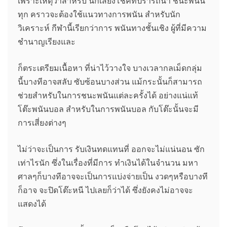
เพราะเหตุว่าสำหรับ นักเสี่ยงโชคที่ปรารถนา ชนะพนัน
ทุก คราวจะต้องใช้แนวทางการพนัน สำหรับนัก
วิเคราะห์ กีฬานี้เรียกว่าการ พนันทางชั้นเชิง ผู้ที่มีความ
ชำนาญเรียงและ
ก็ตระเตรียมเนื้อหา ที่น่าไว้วางใจ บางเวลากลเม็ดกลุ่ม
นี้บางทีอาจสลับ ซับซ้อนบางส่วน แม้กระนั้นก็สามารถ
ช่วยสำหรับในการชนะพนันแต่ละครั้งได้ อย่างแน่แท้
โต๊ะพนันบอล สำหรับในการพนันบอล กับโต๊ะนั้นจะมี
การเสี่ยงต่างๆ
ไม่ว่าจะเป็นการ รับเงินทดแทนที่ ออกจะไม่แน่นอน ซัก
เท่าไรนัก ซึ่งในเรื่องที่มีการ ทำเงินได้ในจำนวน มหา
ศาลๆก็บางทีอาจจะเป็นการแบ่งจ่ายเป็น งวดๆหรือบางที
ก็อาจ จะปิดโต๊ะหนี ไปเลยก็ว่าได้ ซึ่งยังคงไม่อาจจะ
แสดงได้