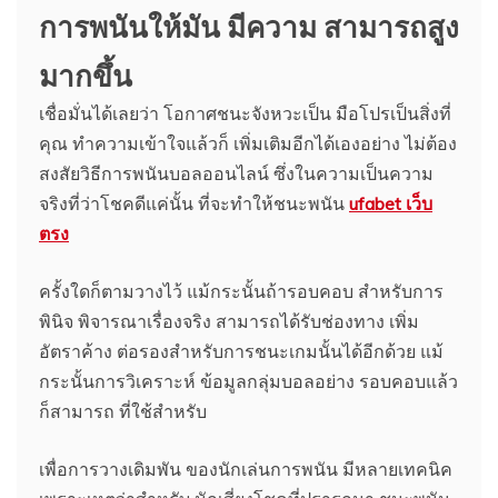
การพนันให้มัน มีความ สามารถสูง
มากขึ้น
เชื่อมั่นได้เลยว่า โอกาศชนะจังหวะเป็น มือโปรเป็นสิ่งที่
คุณ ทำความเข้าใจแล้วก็ เพิ่มเติมอีกได้เองอย่าง ไม่ต้อง
สงสัยวิธีการพนันบอลออนไลน์ ซึ่งในความเป็นความ
จริงที่ว่าโชคดีแค่นั้น ที่จะทำให้ชนะพนัน
ufabet เว็บ
ตรง
ครั้งใดก็ตามวางไว้ แม้กระนั้นถ้ารอบคอบ สำหรับการ
พินิจ พิจารณาเรื่องจริง สามารถได้รับช่องทาง เพิ่ม
อัตราค้าง ต่อรองสำหรับการชนะเกมนั้นได้อีกด้วย แม้
กระนั้นการวิเคราะห์ ข้อมูลกลุ่มบอลอย่าง รอบคอบแล้ว
ก็สามารถ ที่ใช้สำหรับ
เพื่อการวางเดิมพัน ของนักเล่นการพนัน มีหลายเทคนิค