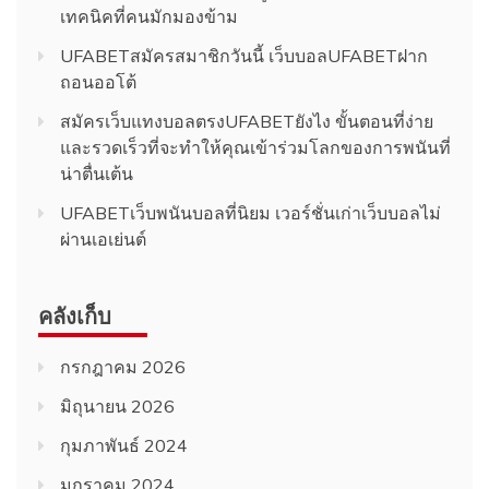
เทคนิคที่คนมักมองข้าม
UFABETสมัครสมาชิกวันนี้ เว็บบอลUFABETฝาก
ถอนออโต้
สมัครเว็บแทงบอลตรงUFABETยังไง ขั้นตอนที่ง่าย
และรวดเร็วที่จะทำให้คุณเข้าร่วมโลกของการพนันที่
น่าตื่นเต้น
UFABETเว็บพนันบอลที่นิยม เวอร์ชั่นเก่าเว็บบอลไม่
ผ่านเอเย่นต์
คลังเก็บ
กรกฎาคม 2026
มิถุนายน 2026
กุมภาพันธ์ 2024
มกราคม 2024