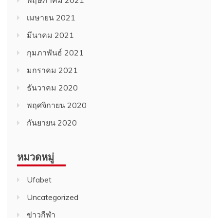
เมษายน 2021
มีนาคม 2021
กุมภาพันธ์ 2021
มกราคม 2021
ธันวาคม 2020
พฤศจิกายน 2020
กันยายน 2020
หมวดหมู่
Ufabet
Uncategorized
ข่าวกีฬา