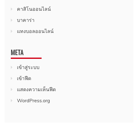
คาสิโนออนไลน์
บาคาร่า
แทงบอลออนไลน์
META
เข้าสู่ระบบ
เข้าฟีด
แสดงความเห็นฟีด
WordPress.org