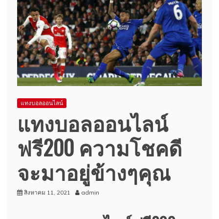
แทงบอลออนไลน์
แทงบอลออนไลน์
ฟรี200 ความโชคดี
จะมาอยู่ข้างๆคุณ
สิงหาคม 11, 2021
admin