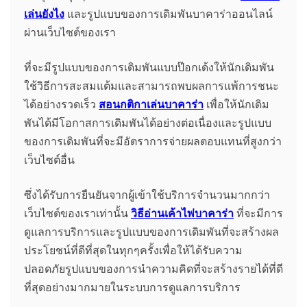
เล่นยังไง
และรูปแบบของการเดิมพันบาคาร่าออนไลน์
ผ่านเว็บไซต์ของเรา
ที่จะมีรูปแบบของการเดิมพันแบบป๊อกเด้งให้นักเดิมพัน
ใช้วิธีการสะสมแต้มและสามารถพบผลการแพ้การชนะ
ได้อย่างรวดเร็ว
สอนกติกาเล่นบาคาร่า
เพื่อให้นักเดิม
พันได้มีโอกาสการเดิมพันได้อย่างต่อเนื่องและรูปแบบ
ของการเดิมพันที่จะมีอัตราการจ่ายผลตอบแทนที่สูงกว่า
เว็บไซต์อื่น
ซึ่งได้รับการยืนยันจากผู้เข้าใช้บริการจำนวนมากกว่า
เว็บไซต์ของเราเท่านั้น
วิธีอ่านเค้าไพ่บาคาร่า
ที่จะมีการ
ดูแลการบริการและรูปแบบของการเดิมพันที่จะสร้างผล
ประโยชน์ที่ดีที่สุดในทุกๆครั้งเพื่อให้ได้รับความ
ปลอดภัยรูปแบบของการนำความคิดที่จะสร้างรายได้ที่ดี
ที่สุดอย่างมากมายในระบบการดูแลการบริการ