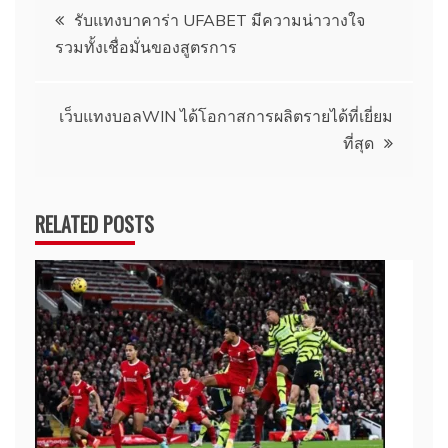
เมนู
รับแทงบาคาร่า UFABET มีความน่าวางใจ
รวมทั้งเชื่อมั่นของสูตรการ
นำทาง
เรื่อง
เว็บแทงบอลWIN ได้โอกาสการผลิตรายได้ที่เยี่ยม
ที่สุด
RELATED POSTS