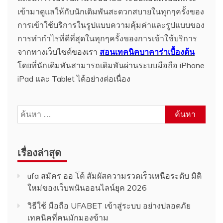
เข้ามาดูแลให้กับนักเดิมพันสะดวกสบายในทุกๆครั้งของ
การเข้าใช้บริการในรูปแบบความคุ้มค่าและรูปแบบของ
การทำกำไรที่ดีที่สุดในทุกๆครั้งของการเข้าใช้บริการ
จากทางเว็บไซต์ของเรา
สอนเทคนิคบาคาร่าเบื้องต้น
โดยที่นักเดิมพันสามารถเดิมพันผ่านระบบมือถือ iPhone
iPad และ Tablet ได้อย่างต่อเนื่อง
ค้นหา
สำหรับ:
เรื่องล่าสุด
ufa สมัคร ออ โต้ สัมผัสความรวดเร็วเหนือระดับ มิติ
ใหม่ของเว็บพนันออนไลน์ยุค 2026
วิธีใช้ มือถือ UFABET เข้าสู่ระบบ อย่างปลอดภัย
เทคนิคที่คนมักมองข้าม