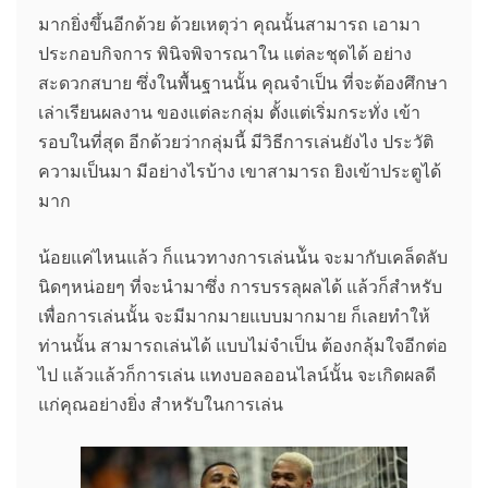
มากยิ่งขึ้นอีกด้วย ด้วยเหตุว่า คุณนั้นสามารถ เอามา
ประกอบกิจการ พินิจพิจารณาใน แต่ละชุดได้ อย่าง
สะดวกสบาย ซึ่งในพื้นฐานนั้น คุณจำเป็น ที่จะต้องศึกษา
เล่าเรียนผลงาน ของแต่ละกลุ่ม ตั้งแต่เริ่มกระทั่ง เข้า
รอบในที่สุด อีกด้วยว่ากลุ่มนี้ มีวิธีการเล่นยังไง ประวัติ
ความเป็นมา มีอย่างไรบ้าง เขาสามารถ ยิงเข้าประตูได้
มาก
น้อยแค่ไหนแล้ว ก็แนวทางการเล่นน้ัน จะมากับเคล็ดลับ
นิดๆหน่อยๆ ที่จะนำมาซึ่ง การบรรลุผลได้ แล้วก็สำหรับ
เพื่อการเล่นนั้น จะมีมากมายแบบมากมาย ก็เลยทำให้
ท่านนั้น สามารถเล่นได้ แบบไม่จำเป็น ต้องกลุ้มใจอีกต่อ
ไป แล้วแล้วก็การเล่น แทงบอลออนไลน์นั้น จะเกิดผลดี
แก่คุณอย่างยิ่ง สำหรับในการเล่น