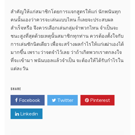
สำคัญให้แก่สมาชิกโดยการแจกสูตรให้แก่ นักพนันทุก
คนนั้นเองว่าควรจะเล่นแบบไหน ก็เลยจะประสบผล
สำเร็จหรือ จึงควรเลือกเล่นกลุ่มจำพวกไหน จำเป็นจะ
ชนะสูงที่สุดด้วยเหตุนั้นสมาชิกทุกท่าน ควรต้องตั้งใจกับ
การเล่นซักนิดเดียว เพื่อจะสร้างผลกำไรให้แก่เฒ่าเองได้
มากขึ้น เพราะว่าจดจำไว้เลย ว่าถ้าเกิดพวกเราตกลงใจ
ที่จะเข้ามา พนันบอลแล้วจำเป็น จะต้องให้ได้รับกำไรใน
แต่ละวัน
SHARE
Facebook
Twitter
Pinterest
Linkedin