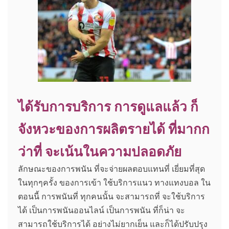
ได้รับการบริการ การดูแลแล้ว ก็
จังหวะของการผลิตรายได้ ที่มากก
ว่าที่ จะเน้นในความปลอดภัย
ลักษณะของการพนัน ที่จะจ่ายผลตอบแทนที่ เยี่ยมที่สุด
ในทุกๆครั้ง ของการเข้า ใช้บริการแนว ทาง​แทง​บอล​ ใน
ตอนนี้ การพนันที่ ทุกคนนั้น จะสามารถที่ จะใช้บริการ
ได้ เป็นการพนันออนไลน์ เป็นการพนัน ที่ก็น่า จะ
สามารถใช้บริการได้ อย่างไม่ยากเย็น และก็ได้ปรับปรุง