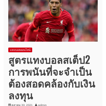
แทงบอลออนไลน์
สูตรแทงบอลสเต็ป2
การพนันที่จะจำเป็น
ต้องสอดคล้องกับเงิน
ลงทุน
ตุลาคม 30, 2021
admin