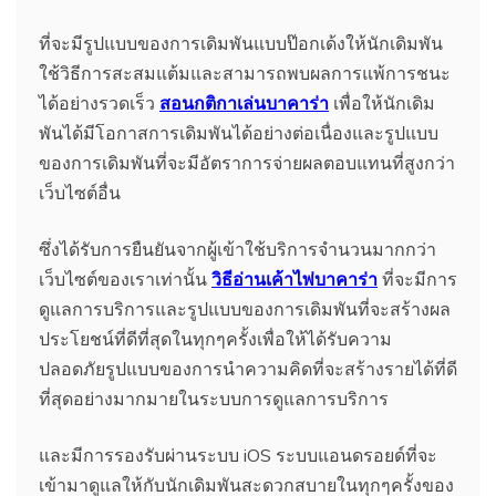
ที่จะมีรูปแบบของการเดิมพันแบบป๊อกเด้งให้นักเดิมพัน
ใช้วิธีการสะสมแต้มและสามารถพบผลการแพ้การชนะ
ได้อย่างรวดเร็ว
สอนกติกาเล่นบาคาร่า
เพื่อให้นักเดิม
พันได้มีโอกาสการเดิมพันได้อย่างต่อเนื่องและรูปแบบ
ของการเดิมพันที่จะมีอัตราการจ่ายผลตอบแทนที่สูงกว่า
เว็บไซต์อื่น
ซึ่งได้รับการยืนยันจากผู้เข้าใช้บริการจำนวนมากกว่า
เว็บไซต์ของเราเท่านั้น
วิธีอ่านเค้าไพ่บาคาร่า
ที่จะมีการ
ดูแลการบริการและรูปแบบของการเดิมพันที่จะสร้างผล
ประโยชน์ที่ดีที่สุดในทุกๆครั้งเพื่อให้ได้รับความ
ปลอดภัยรูปแบบของการนำความคิดที่จะสร้างรายได้ที่ดี
ที่สุดอย่างมากมายในระบบการดูแลการบริการ
และมีการรองรับผ่านระบบ iOS ระบบแอนดรอยด์ที่จะ
เข้ามาดูแลให้กับนักเดิมพันสะดวกสบายในทุกๆครั้งของ