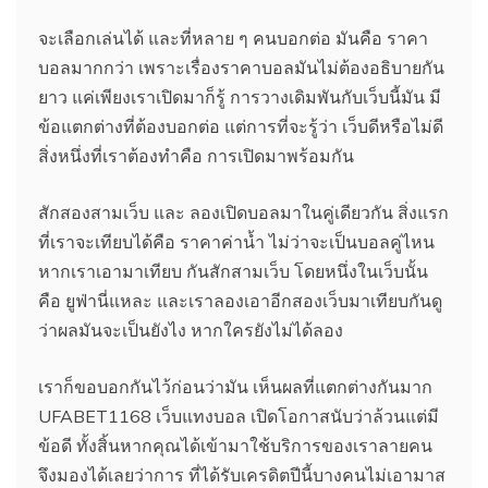
จะเลือกเล่นได้ และที่หลาย ๆ คนบอกต่อ มันคือ ราคา
บอลมากกว่า เพราะเรื่องราคาบอลมันไม่ต้องอธิบายกัน
ยาว แค่เพียงเราเปิดมาก็รู้ การวางเดิมพันกับเว็บนี้มัน มี
ข้อแตกต่างที่ต้องบอกต่อ แต่การที่จะรู้ว่า เว็บดีหรือไม่ดี
สิ่งหนึ่งที่เราต้องทำคือ การเปิดมาพร้อมกัน
สักสองสามเว็บ และ ลองเปิดบอลมาในคู่เดียวกัน สิ่งแรก
ที่เราจะเทียบได้คือ ราคาค่าน้ำ ไม่ว่าจะเป็นบอลคู่ไหน
หากเราเอามาเทียบ กันสักสามเว็บ โดยหนึ่งในเว็บนั้น
คือ ยูฟ่านี่แหละ และเราลองเอาอีกสองเว็บมาเทียบกันดู
ว่าผลมันจะเป็นยังไง หากใครยังไม่ได้ลอง
เราก็ขอบอกกันไว้ก่อนว่ามัน เห็นผลที่แตกต่างกันมาก
UFABET1168 เว็บแทงบอล เปิดโอกาสนับว่าล้วนแต่มี
ข้อดี ทั้งสิ้นหากคุณได้เข้ามาใช้บริการของเราลายคน
จึงมองได้เลยว่าการ ที่ได้รับเครดิตปีนี้บางคนไม่เอามาส