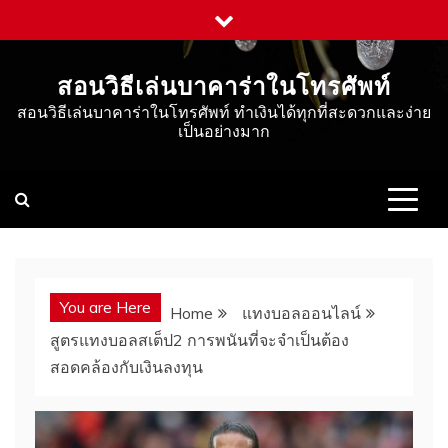
Skip
to
content
สอนวิธีเล่นบาคาร่าในโทรศัพท์
สอนวิธีเล่นบาคาร่าในโทรศัพท์ ทำเงินได้ทุกที่สะดวกและง่าย
เป็นอย่างมาก
You are Here
Home
แทงบอลออนไลน์
สูตรแทงบอลสเต็ป2 การพนันที่จะจำเป็นต้อง
สอดคล้องกับเงินลงทุน