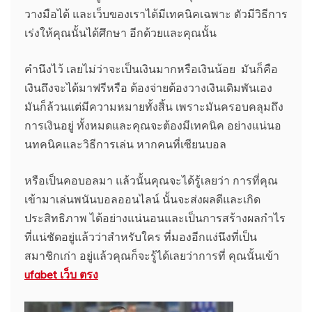
วางมือได้ และเว็บของเราได้มีเทคนิคเฉพาะ ตัวมีวิธีการ
เร่งให้คุณนั้นได้ศึกษา อีกด้วยและคุณนั้น
คำนึงไว้ เลยไม่ว่าจะเป็นเงินมากหรือเงินน้อย มันก็คือ
เงินถึงจะได้มาฟรีหรือ ต้องจ่ายต้องวางเงินเดิมพันเอง
มันก็ล้วนแต่มีความหมายทั้งสิ้น เพราะมันครอบคลุมถึง
การเงินอยู่ ทั้งหมดและคุณจะต้องมีเทคนิค อย่างแน่นอ
นทคนิคและวิธีการเล่น หากคนที่เซียนบอล
หรือเป็นคอบอลมา แล้วนั้นคุณจะได้รู้เลยว่า การที่คุณ
เข้ามาเล่นพนันบอลออนไลน์ นั้นจะส่งผลดีและเกิด
ประสิทธิภาพ ได้อย่างแน่นอนและเป็นการสร้างผลกำไร
ที่แน่ชัดอยู่แล้วว่าสำหรับใคร ที่มองอีกแง่นึงที่เป็น
สมาชิกเก่า อยู่แล้วคุณก็จะรู้ได้เลยว่าการที่ คุณนั้นเข้า
ufabet เว็บ ตรง