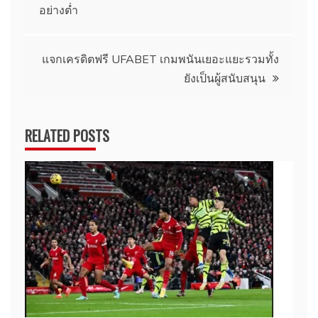
อย่างต่ำ
นำทาง
เรื่อง
แจกเครดิตฟรี UFABET เกมพนันเยอะแยะรวมทั้ง
ยังเป็นผู้สนับสนุน
RELATED POSTS