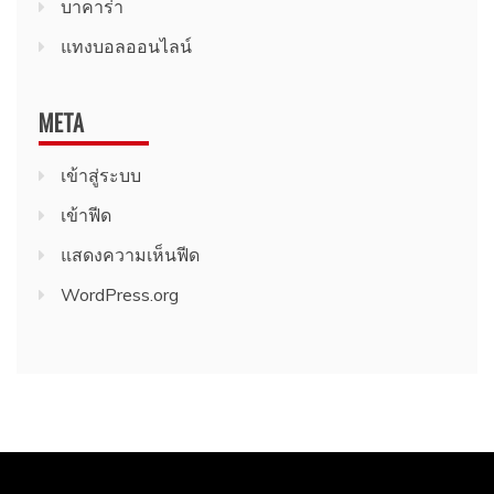
บาคาร่า
แทงบอลออนไลน์
META
เข้าสู่ระบบ
เข้าฟีด
แสดงความเห็นฟีด
WordPress.org