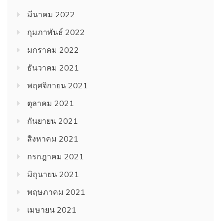
มีนาคม 2022
กุมภาพันธ์ 2022
มกราคม 2022
ธันวาคม 2021
พฤศจิกายน 2021
ตุลาคม 2021
กันยายน 2021
สิงหาคม 2021
กรกฎาคม 2021
มิถุนายน 2021
พฤษภาคม 2021
เมษายน 2021