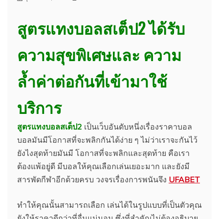
สูตรแทงบอลสเต็ป2 ได้รับ
ความสุขพิเศษและ ความ
ล้ำค่าต่อกันที่เข้ามาใช้
บริการ
สูตรแทงบอลสเต็ป2
เป็นเว็บอันดับหนึ่งเรื่องราคาบอล
บอลมันมีโอกาสที่จะพลิกกันได้ง่าย ๆ ไม่ว่าเราจะกันไว้
ยังไงสุดท้ายมันมี โอกาสที่จะพลิกและสุดท้าย คือเรา
ต้องแพ้อยู่ดี
มีบอลให้คุณเลือกเล่นเยอะมาก และยังมี
สารพัดกีฬาอีกด้วยครบ วงจรเรื่องการพนันจึง
UFABET
ทำให้คุณนั้นสามารถเลือก เล่นได้ในรูปแบบที่เป็นตัวคุณ
ยังให้ราคาดีกว่าที่อื่นแน่นอน ซึ่งที่สำคัญไม่ต้องอธิบาย