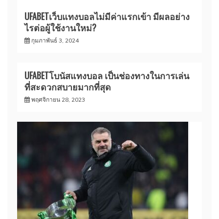
UFABETเว็บแทงบอลไม่มีค่าแรกเข้า มีผลอย่าง
ไรต่อผู้ใช้งานใหม่?
กุมภาพันธ์ 3, 2024
UFABETโบนัสแทงบอล เป็นช่องทางในการเล่น
ที่สะดวกสบายมากที่สุด
พฤศจิกายน 28, 2023