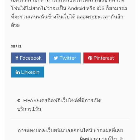
โฟนได้ไม่ยากไม่ว่าจะเป็น Android หรือ iOS ก็สามารถ
ที่จะร่วมเล่นพนันข้างในเว็บได้ ตลอดระยะเวลากันอีก
ด้วย
SHARE
Facebook
Twitter
Pinterest
Linkedin
เมนู
FIFA55เครดิตฟรี เว็บไซต์ที่มีการเปิด
บริการ1วัน
นำทาง
เรื่อง
การแทงบอล เว็บพนันบอลออนไลน์ บาดแผลที่เคย
ผิดพลาดมาแก้ไข