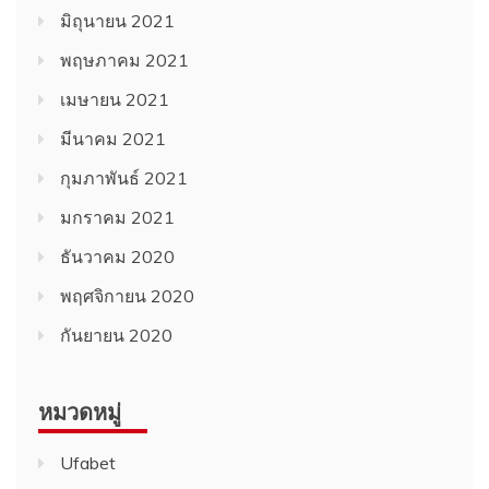
มิถุนายน 2021
พฤษภาคม 2021
เมษายน 2021
มีนาคม 2021
กุมภาพันธ์ 2021
มกราคม 2021
ธันวาคม 2020
พฤศจิกายน 2020
กันยายน 2020
หมวดหมู่
Ufabet