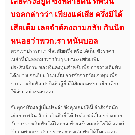
เสียครึ่งอยู่ดี ซึ่งหลายคน ที่พนัน
บอลกล่าวว่า เพียงแค่เสีย ครึ่งมิได้
เสียเต็ม เลยจำต้องถามกลับ กันนิด
หน่อยว่าพวกเรา พนันบอล
พวกเราปรารถนา ที่จะเสียครึ่ง หรือได้เต็ม ซึ่งราคา
เหล่านี้มันออกมาราวกับๆ UFA678ช่วยเพิ่ม
ประสิทธิภาพ ของเงินลงทุนสำหรับเพื่อ การวางเดิมพัน
ได้อย่างยอดเยี่ยม โน่นเป็น การจัดการจัดแจงทุน เพื่อ
การวางเดิมพัน ปกติแล้วผู้ที่ มีนิสัยออมชอบ เลือกที่จะ
ใช้จ่าย อย่างรอบคอบ
กับทุกๆเรื่องอยู่เป็นประจำ ซึ่งคุณสมบัตินี้ ถ้าสังกัดนัก
เล่นการพนัน นับว่าเป็นสิ่งที่ ได้ประโยชน์เป็น อย่างมาก
กับการวางเดิมพัน ได้โอกาส ที่จะสร้างผลกำไรได้ และก็
ถ้าเกิดพวกเรา สามารถที่จะวางเดิมพัน ได้โดยตลอด